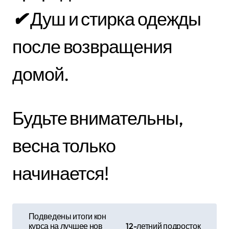
✔
Душ и стирка одежды
после возвращения
домой.
Будьте внимательны,
весна только
начинается!
Н
Подведены итоги кон
курса на лучшее нов
12-летний подросток