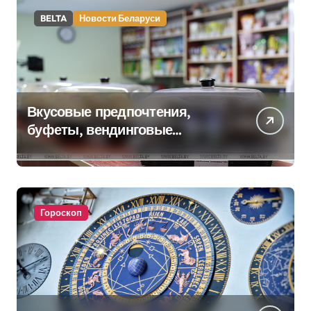
BELTA
Новости Беларуси
Вкусовые предпочтения,
буфеты, вендинговые
аппараты. Минобразования об
изменениях в школьном
питании
Гороскоп