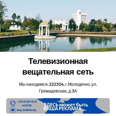
Перейти
к
содержанию
Телевизионная
вещательная сеть
Мы находимся: 222304, г.Молодечно, ул.
Громадовская, д.3А