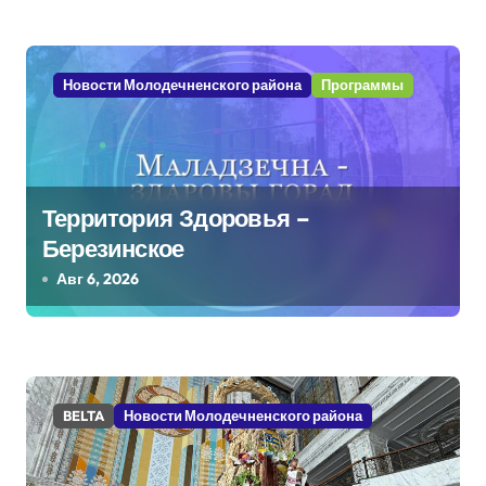
а
п
Новости Молодечненского района
Программы
и
с
я
Территория Здоровья –
м
Березинское
Авг 6, 2026
BELTA
Новости Молодечненского района