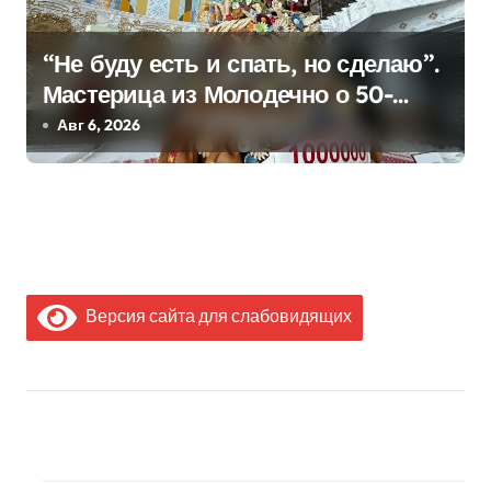
“Не буду есть и спать, но сделаю”.
Мастерица из Молодечно о 50-
килограммовом каравае для
Авг 6, 2026
Дворца Независимости
Версия сайта для слабовидящих
МЫ В СОЦИАЛЬНЫХ