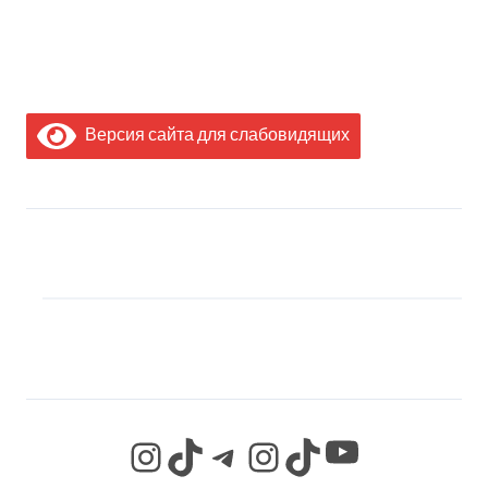
Версия сайта для слабовидящих
МЫ В СОЦИАЛЬНЫХ
СЕТЯХ
YouTube
Instagram
TikTok
Telegram
Instagram
TikTok