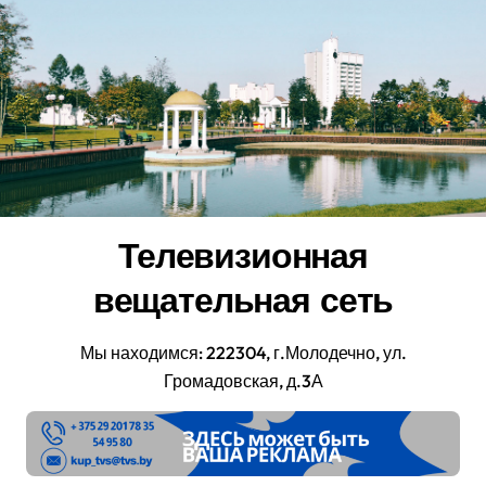
Перейти
к
содержанию
Телевизионная
вещательная сеть
Мы находимся: 222304, г.Молодечно, ул.
Громадовская, д.3А