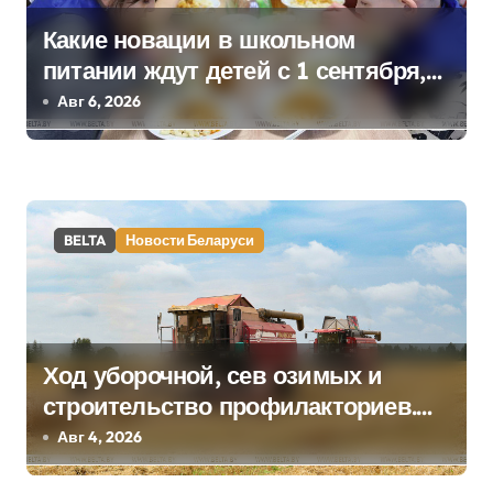
я
Какие новации в школьном
питании ждут детей с 1 сентября,
м
рассказали в правительстве
Авг 6, 2026
BELTA
Новости Беларуси
Ход уборочной, сев озимых и
строительство профилакториев.
Лукашенко заслушал доклад главы
Авг 4, 2026
Минсельхозпрода