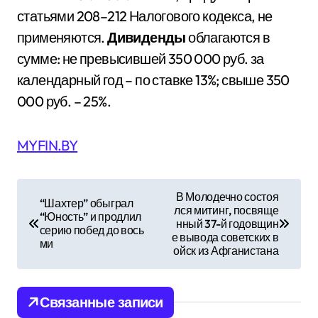
статьями 208–212 Налогового кодекса, не
применяются.
Дивиденды
облагаются в
сумме: не превысившей 350 000 руб. за
календарный год – по ставке 13%; свыше 350
000 руб. – 25%.
MYFIN.BY
Н
В Молодечно состоя
“Шахтер” обыграл
лся митинг, посвяще
а
“Юность” и продлил
нный 37-й годовщин
серию побед до вось
е вывода советских в
в
ми
ойск из Афганистана
и
Связанные записи
г