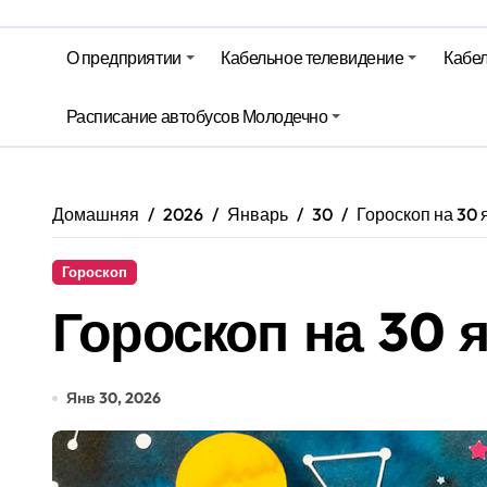
Гороскоп на 5 августа
О предприятии
Кабельное телевидение
Кабел
Беларусь закупает российские су
Ход уборочной, сев озимых и стр
Расписание автобусов Молодечно
Территория Здоровья – Березинск
Домашняя
2026
Январь
30
Гороскоп на 30 
Гороскоп
Гороскоп на 30 
Янв 30, 2026