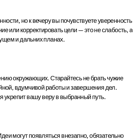
ности, но к вечеру вы почувствуете уверенность
ие или корректировать цели — это не слабость, а
ущем и дальних планах.
ению окружающих. Старайтесь не брать чужие
ойной, вдумчивой работы и завершения дел.
я укрепит вашу веру в выбранный путь.
деи могут появляться внезапно, обязательно