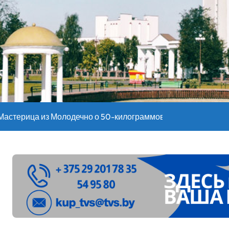
оительство профилакториев. Лукашенко заслушал доклад гл
ое
”. Мастерица из Молодечно о 50-килограммовом каравае для
ждут детей с 1 сентября, рассказали в правительстве
Синоптики рассказали о погоде на сегодня
е – 05 08 2026
лен в Беларуси из-за жары