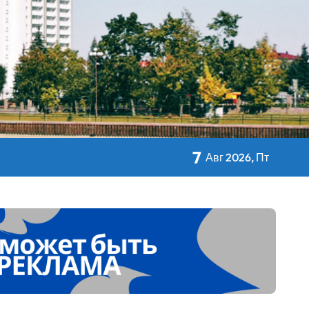
авы Минсельхозпрода
7
 Дворца Независимости
Авг 2026, Пт