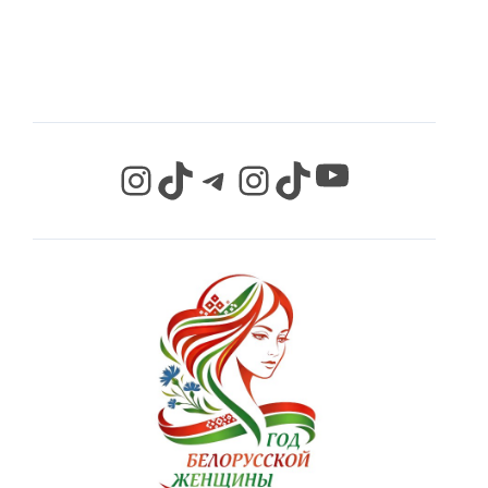
СЕТЯХ
YouTube
Instagram
TikTok
Telegram
Instagram
TikTok