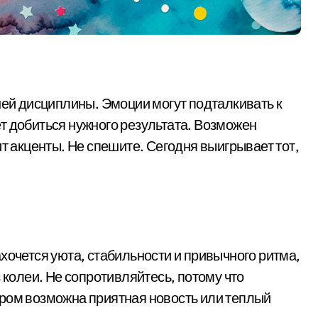
ней дисциплины. Эмоции могут подталкивать к
т добиться нужного результата. Возможен
ит акценты. Не спешите. Сегодня выигрывает тот,
хочется уюта, стабильности и привычного ритма,
 колеи. Не сопротивляйтесь, потому что
ером возможна приятная новость или теплый