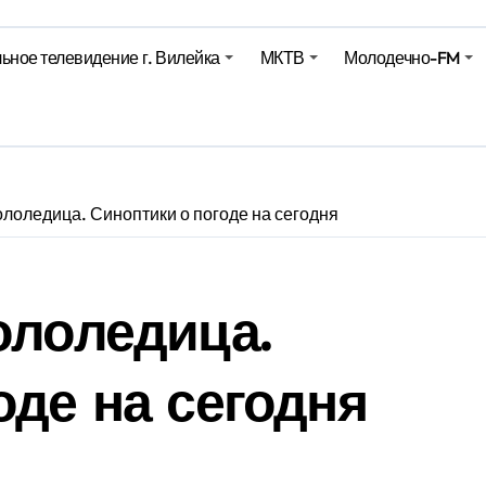
е – 05 08 2026
ьное телевидение г. Вилейка
МКТВ
Молодечно-FM
лен в Беларуси из-за жары
вендинговые аппараты. Минобразования об изменениях в ш
ололедица. Синоптики о погоде на сегодня
ололедица.
оде на сегодня