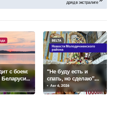
дряд в экстралиге
ода
BELTA
Новости Молодечненского
района
ит с боем:
“Не буду есть и
в Беларуси
спать, но сделаю”.
я дожди и
Мастерица из
Авг 6, 2026
Молодечно о 50-
килограммовом
каравае для Дворца