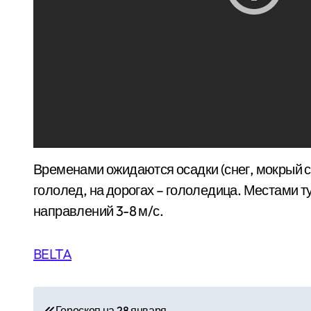
Временами ожидаются осадки (снег, мокрый с
гололед, на дорогах – гололедица. Местами 
направлений 3-8 м/с.
BELTA
Н
Гороскоп на 28 января