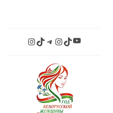
СЕТЯХ
YouTube
Instagram
TikTok
Telegram
Instagram
TikTok