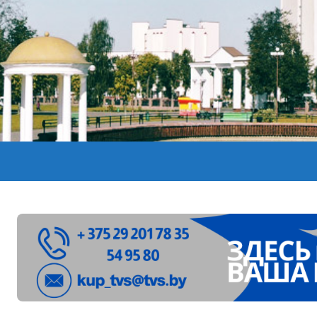
лен в Беларуси из-за жары
вендинговые аппараты. Минобразования об изменениях в ш
ларуси ожидаются дожди и грозы
ое
”. Мастерица из Молодечно о 50-килограммовом каравае для
ждут детей с 1 сентября, рассказали в правительстве
Синоптики рассказали о погоде на сегодня