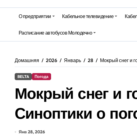
Гороскоп на 6 августа
Молодечно. Новости время местно
О предприятии
Кабельное телевидение
Кабел
Красный уровень опасности объяв
Расписание автобусов Молодечно
Вкусовые предпочтения, буфеты, 
Домашняя
2026
Январь
28
Мокрый снег и г
BELTA
Погода
Мокрый снег и г
Синоптики о пог
Янв 28, 2026