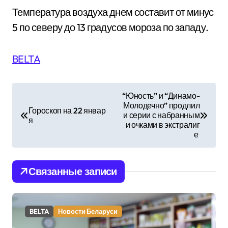
Температура воздуха днем составит от минус
5 по северу до 13 градусов мороза по западу.
BELTA
Н
“Юность” и “Динамо-
Молодечно” продлил
а
Гороскоп на 22 январ
и серии с набранным
я
и очками в экстралиг
в
е
и
Связанные записи
г
а
BELTA
Новости Беларуси
ц