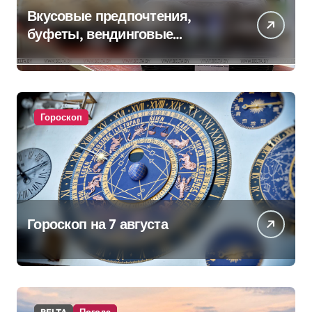
Вкусовые предпочтения,
буфеты, вендинговые
аппараты. Минобразования об
изменениях в школьном
питании
Гороскоп
Гороскоп на 7 августа
BELTA
Погода