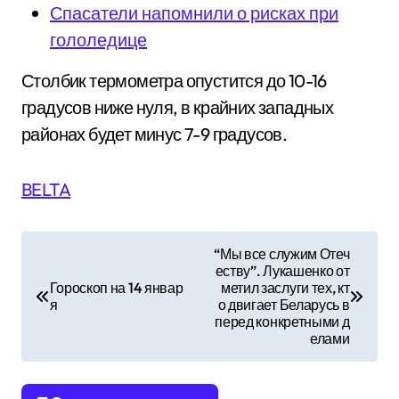
Спасатели напомнили о рисках при
гололедице
Столбик термометра опустится до 10-16
градусов ниже нуля, в крайних западных
районах будет минус 7-9 градусов.
BELTA
Н
“Мы все служим Отеч
еству”. Лукашенко от
а
Гороскоп на 14 январ
метил заслуги тех, кт
я
о двигает Беларусь в
в
перед конкретными д
елами
и
г