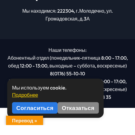
Мы находимся: 222304, г.Молодечно, ул.
Громадовская, д.3А
Наши телефоны:
Абонентный отдел (понедельник-пятница 8:00 - 17:00,
обед 12:00 - 13:00, выходные – суббота, воскресенье)
8(0176) 55-10-10
Рекламный отдел (понедельник-пятница 8:00 - 17:00,
Мы используем cookie.
обед 12:00 - 13:00, выходные – суббота, воскресенье)
Подробнее
8(0176): 54 95 80, МТС +375 29 201 78 35
Согласиться
Отказаться
Перевод »