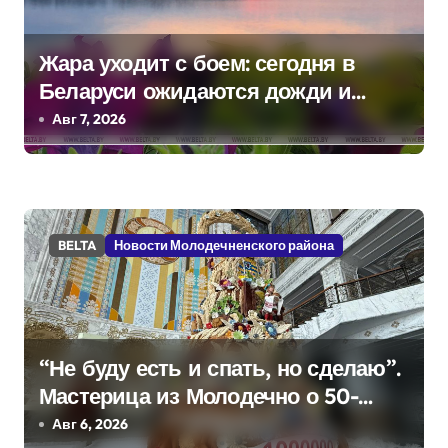
я
Жара уходит с боем: сегодня в
м
Беларуси ожидаются дожди и
грозы
Авг 7, 2026
BELTA
Новости Молодечненского района
“Не буду есть и спать, но сделаю”.
Мастерица из Молодечно о 50-
килограммовом каравае для
Авг 6, 2026