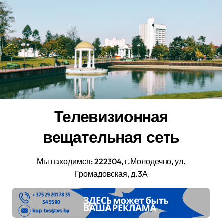
Перейти
к
содержанию
Телевизионная
вещательная сеть
Мы находимся: 222304, г.Молодечно, ул.
Громадовская, д.3А