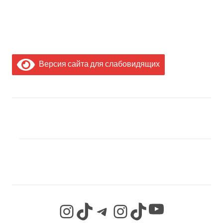
Версия сайта для слабовидящих
МЫ В СОЦИАЛЬНЫХ
СЕТЯХ
YouTube
Instagram
TikTok
Telegram
Instagram
TikTok