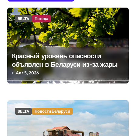
и
г
BELTA
Погода
а
ц
и
Красный уровень опасности
я
объявлен в Беларуси из-за жары
Авг 5, 2026
п
о
з
а
BELTA
Новости Беларуси
п