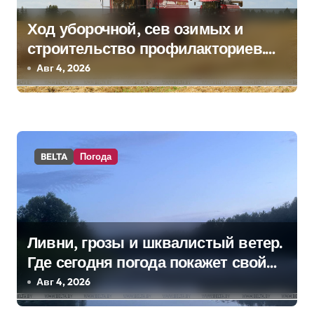
и
Ход уборочной, сев озимых и
с
строительство профилакториев.
я
Лукашенко заслушал доклад главы
Авг 4, 2026
Минсельхозпрода
м
BELTA
Погода
Ливни, грозы и шквалистый ветер.
Где сегодня погода покажет свой
характер
Авг 4, 2026