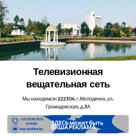
Перейти
к
содержанию
Телевизионная
вещательная сеть
Мы находимся: 222304, г.Молодечно, ул.
Громадовская, д.3А