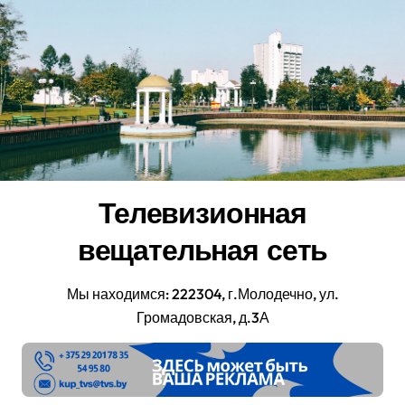
Перейти
к
содержанию
Телевизионная
вещательная сеть
Мы находимся: 222304, г.Молодечно, ул.
Громадовская, д.3А