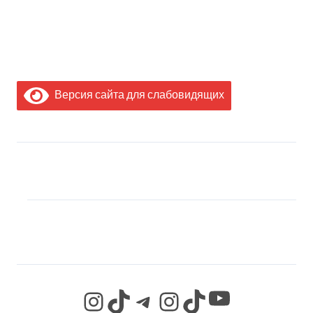
Версия сайта для слабовидящих
МЫ В СОЦИАЛЬНЫХ
СЕТЯХ
YouTube
Instagram
TikTok
Telegram
Instagram
TikTok