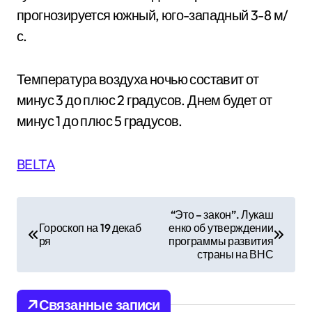
прогнозируется южный, юго-западный 3-8 м/
с.
Температура воздуха ночью составит от
минус 3 до плюс 2 градусов. Днем будет от
минус 1 до плюс 5 градусов.
BELTA
Н
“Это – закон”. Лукаш
Гороскоп на 19 декаб
енко об утверждении
а
ря
программы развития
страны на ВНС
в
и
Связанные записи