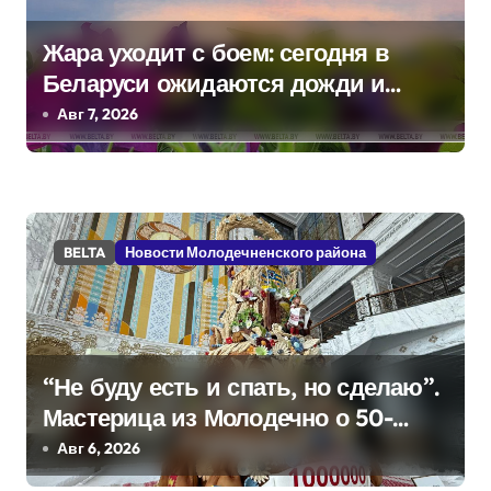
с
Жара уходит с боем: сегодня в
я
Беларуси ожидаются дожди и
м
грозы
Авг 7, 2026
BELTA
Новости Молодечненского района
“Не буду есть и спать, но сделаю”.
Мастерица из Молодечно о 50-
килограммовом каравае для
Авг 6, 2026
Дворца Независимости