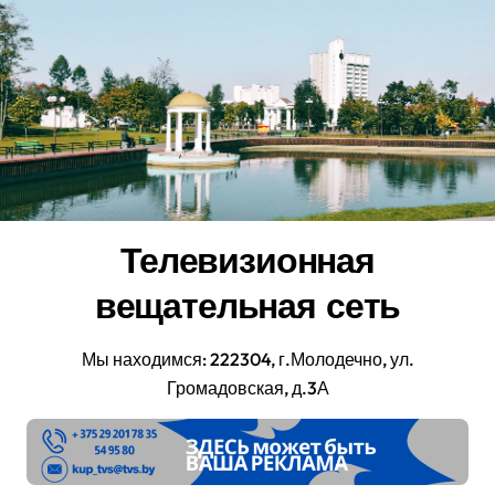
Перейти
к
содержанию
Телевизионная
вещательная сеть
Мы находимся: 222304, г.Молодечно, ул.
Громадовская, д.3А