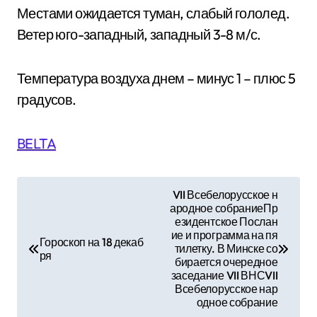
Местами ожидается туман, слабый гололед.
Ветер юго-западный, западный 3-8 м/с.
Температура воздуха днем – минус 1 – плюс 5
градусов.
BELTA
Н
VII Всебелорусское н
ародное собраниеПр
а
езидентское Послан
ие и программа на пя
в
Гороскоп на 18 декаб
тилетку. В Минске со
ря
бирается очередное
и
заседание VII ВНСVII
Всебелорусское нар
г
одное собрание