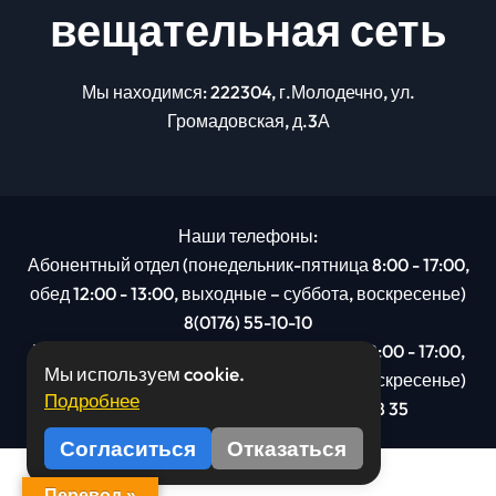
вещательная сеть
Мы находимся: 222304, г.Молодечно, ул.
Громадовская, д.3А
Наши телефоны:
Абонентный отдел (понедельник-пятница 8:00 - 17:00,
обед 12:00 - 13:00, выходные – суббота, воскресенье)
8(0176) 55-10-10
Рекламный отдел (понедельник-пятница 8:00 - 17:00,
Мы используем cookie.
обед 12:00 - 13:00, выходные – суббота, воскресенье)
Подробнее
8(0176): 54 95 80, МТС +375 29 201 78 35
Согласиться
Отказаться
Перевод »