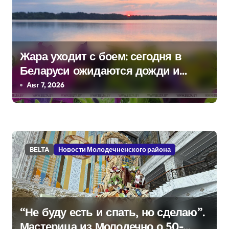
я
м
Жара уходит с боем: сегодня в
Беларуси ожидаются дожди и
грозы
Авг 7, 2026
BELTA
Новости Молодечненского района
“Не буду есть и спать, но сделаю”.
Мастерица из Молодечно о 50-