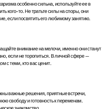
харизма особенно сильна, используйте ее в
ть кого-то. Не тратьте силы на споры, они
ие, если посвятить его любимому занятию.
ращайте внимание на мелочи, именно они станут
о, если не торопиться. В личной сфере —
м с теми, кто вас ценит.
ожны важные решения, приятные встречи,
юю свободу и готовность к переменам.
ческое знакомство.