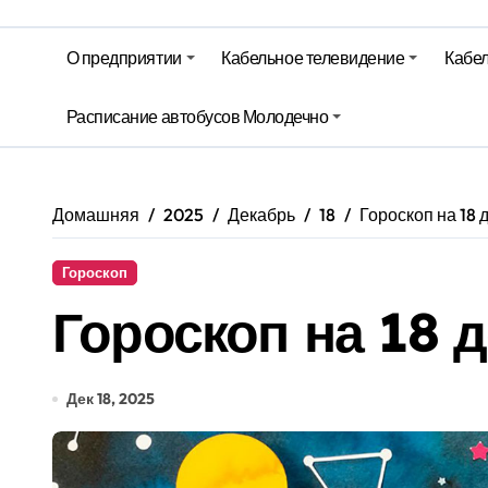
На юге – зной, на севере – град. 
Гороскоп на 6 августа
О предприятии
Кабельное телевидение
Кабел
Молодечно. Новости время местно
Расписание автобусов Молодечно
Молодечно. Новости время местно
Домашняя
2025
Декабрь
18
Гороскоп на 18 
Гороскоп
Гороскоп на 18 
Дек 18, 2025