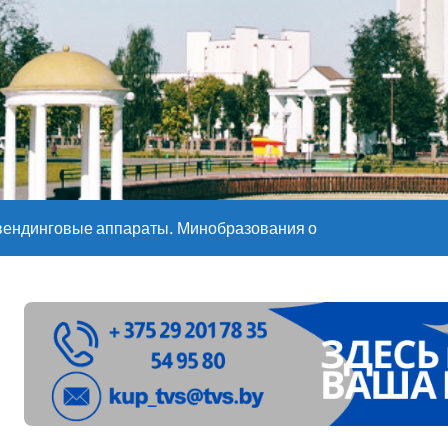
е – 05 08 2026
е – 07 08 20
вендинговые аппараты. Минобразования об изменениях в ш
ларуси ожидаются дожди и грозы
ое
”. Мастерица из Молодечно о 50-килограммовом каравае для
ждут детей с 1 сентября, рассказали в правительстве