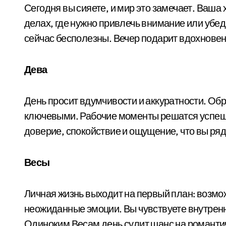
Сегодня вы сияете, и мир это замечает. Ваша 
делах, где нужно привлечь внимание или убеди
сейчас бесполезны. Вечер подарит вдохновен
Дева
День просит вдумчивости и аккуратности. Об
ключевыми. Рабочие моменты решатся успешн
доверие, спокойствие и ощущение, что вы рядо
Весы
Личная жизнь выходит на первый план: возм
неожиданные эмоции. Вы чувствуете внутренн
Одиноким Весам день сулит шанс на романти