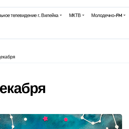
Синоптики рассказали о погоде на сегодня
ьное телевидение г. Вилейка
МКТВ
Молодечно-FM
е – 05 08 2026
е – 07 08 20
декабря
декабря