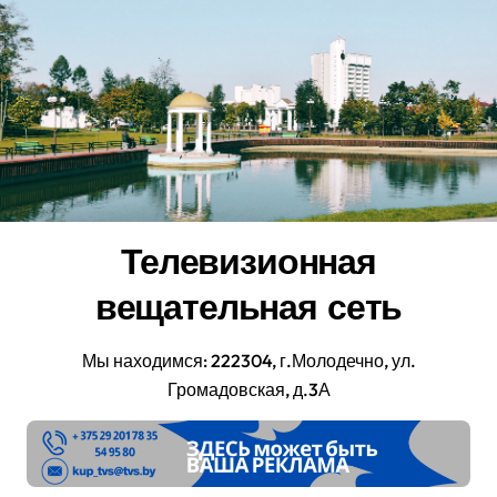
Перейти
к
содержанию
Телевизионная
вещательная сеть
Мы находимся: 222304, г.Молодечно, ул.
Громадовская, д.3А