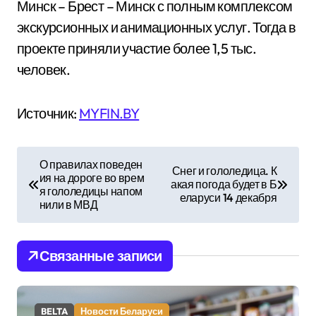
Минск – Брест – Минск с полным комплексом
экскурсионных и анимационных услуг. Тогда в
проекте приняли участие более 1,5 тыс.
человек.
Источник:
MYFIN.BY
Н
О правилах поведен
Снег и гололедица. К
ия на дороге во врем
а
акая погода будет в Б
я гололедицы напом
еларуси 14 декабря
нили в МВД
в
и
Связанные записи
г
а
BELTA
Новости Беларуси