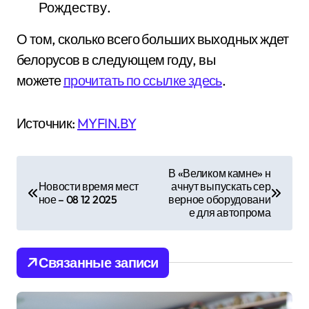
Рождеству.
О том, сколько всего больших выходных ждет
белорусов в следующем году, вы
можете
прочитать по ссылке здесь
.
Источник:
MYFIN.BY
Н
В «Великом камне» н
Новости время мест
ачнут выпускать сер
а
ное – 08 12 2025
верное оборудовани
е для автопрома
в
и
Связанные записи
г