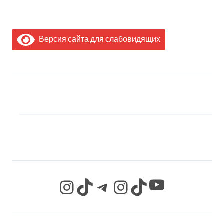
Версия сайта для слабовидящих
МЫ В СОЦИАЛЬНЫХ
СЕТЯХ
YouTube
Instagram
TikTok
Telegram
Instagram
TikTok