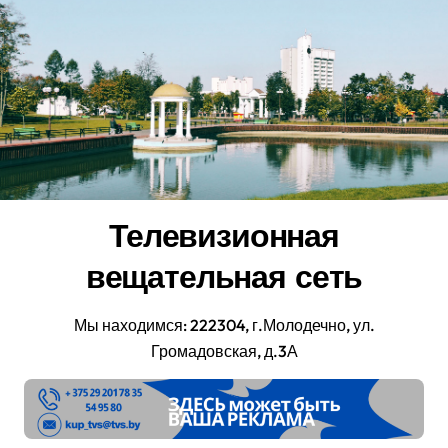
Перейти
к
содержанию
Телевизионная
вещательная сеть
Мы находимся: 222304, г.Молодечно, ул.
Громадовская, д.3А