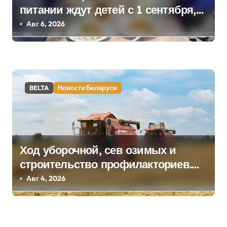
я
питании ждут детей с 1 сентября,
м
рассказали в правительстве
Авг 6, 2026
BELTA
Новости Беларуси
Ход уборочной, сев озимых и
строительство профилакториев.
Лукашенко заслушал доклад главы
Авг 4, 2026
Минсельхозпрода