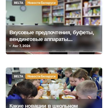
а
BELTA
Новости Беларуси
ц
и
я
Вкусовые предпочтения, буфеты,
п
вендинговые аппараты.
Минобразования об изменениях в
Авг 7, 2026
о
школьном питании
з
а
BELTA
Новости Беларуси
п
и
с
Какие новации в школьном