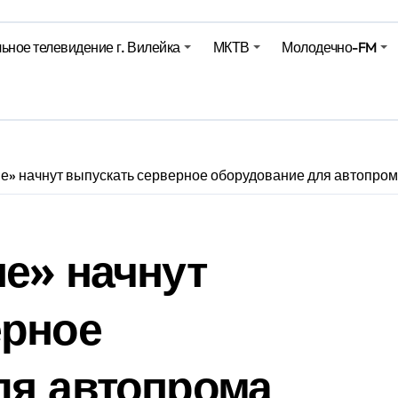
ьное телевидение г. Вилейка
МКТВ
Молодечно-FM
е – 05 08 2026
е – 07 08 20
е» начнут выпускать серверное оборудование для автопро
е» начнут
ерное
ля автопрома