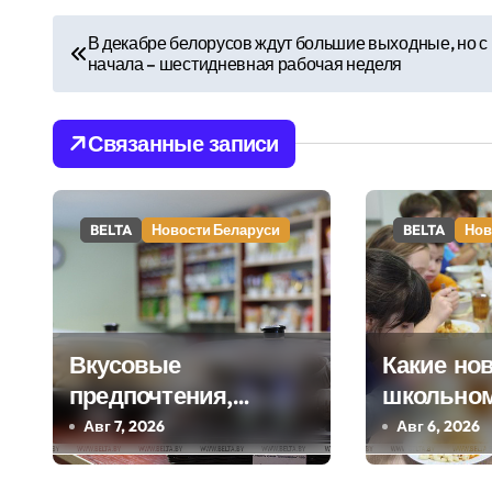
Н
В декабре белорусов ждут большие выходные, но с
начала – шестидневная рабочая неделя
а
в
Связанные записи
и
г
BELTA
Новости Беларуси
BELTA
Нов
а
ц
и
Вкусовые
Какие но
я
предпочтения,
школьном
буфеты,
ждут дете
Авг 7, 2026
Авг 6, 2026
п
вендинговые
сентября,
о
аппараты.
в правит