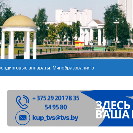
е – 05 08 2026
е – 07 08 20
вендинговые аппараты. Минобразования об изменениях в ш
ларуси ожидаются дожди и грозы
ое
”. Мастерица из Молодечно о 50-килограммовом каравае для
ждут детей с 1 сентября, рассказали в правительстве
Синоптики рассказали о погоде на сегодня