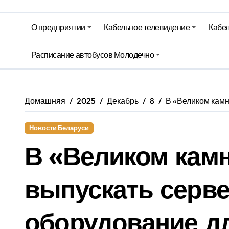
Гороскоп на 6 августа
О предприятии
Кабельное телевидение
Кабел
Молодечно. Новости время местно
Расписание автобусов Молодечно
Молодечно. Новости время местно
Домашняя
2025
Декабрь
8
В «Великом камн
Новости Беларуси
В «Великом камн
выпускать серв
оборудование д