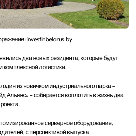
ражение: investinbelarus.by
явились два новых резидента, которые будут
и комплексной логистики.
 один из новичком индустриального парка –
д Альянс» – собирается воплотить в жизнь два
роекта.
астомизированное серверное оборудование,
дителей, с перспективой выпуска