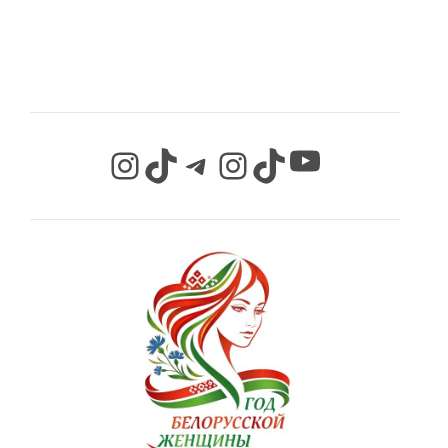
СЕТЯХ
YouTube
Instagram
TikTok
Telegram
Instagram
TikTok