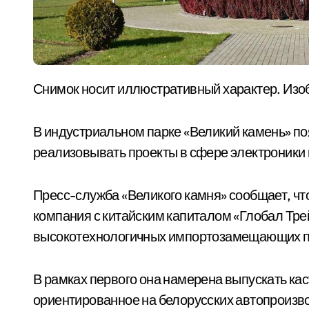
Снимок носит иллюстративный характер. Изоб
В индустриальном парке «Великий камень» по
реализовывать проекты в сфере электроники 
Пресс-служба «Великого камня» сообщает, что
компания с китайским капиталом «Глобал Трей
высокотехнологичных импортозамещающих п
В рамках первого она намерена выпускать к
ориентированное на белорусских автопроизво