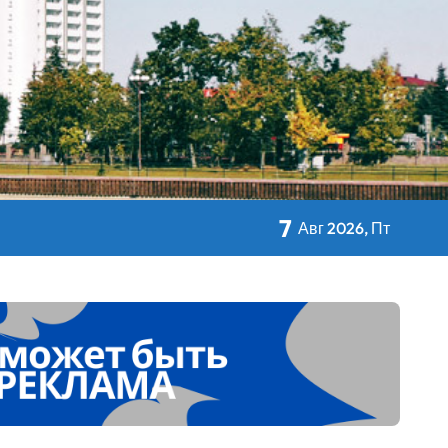
авы Минсельхозпрода
 Дворца Независимости
7
Авг 2026, Пт