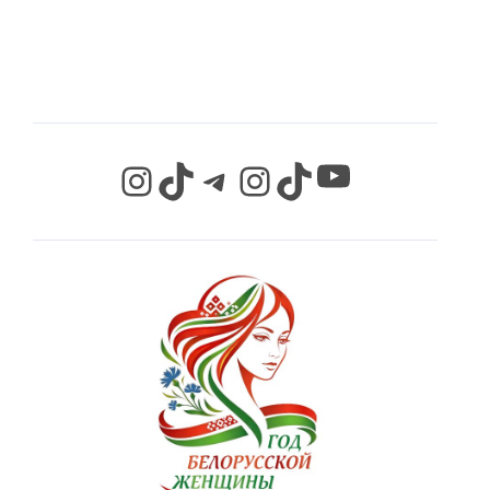
СЕТЯХ
YouTube
Instagram
TikTok
Telegram
Instagram
TikTok