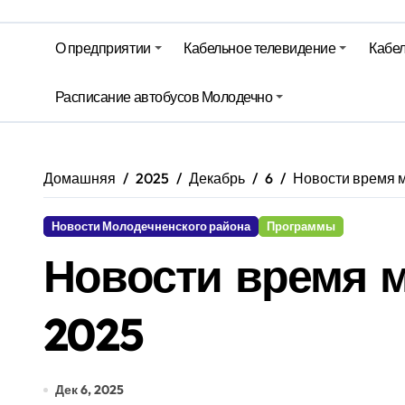
Беларусь закупает российские су
О предприятии
Кабельное телевидение
Кабел
Ход уборочной, сев озимых и стр
Территория Здоровья – Березинск
Расписание автобусов Молодечно
Домашняя
2025
Декабрь
6
Новости время м
Новости Молодечненского района
Программы
Новости время м
2025
Дек 6, 2025