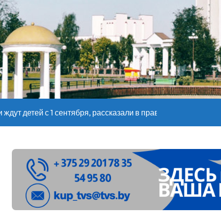
оительство профилакториев. Лукашенко заслушал доклад гл
ое
”. Мастерица из Молодечно о 50-килограммовом каравае для
ждут детей с 1 сентября, рассказали в правительстве
Синоптики рассказали о погоде на сегодня
е – 05 08 2026
лен в Беларуси из-за жары