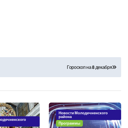
Гороскоп на 8 декабря
Новости Молодечненского
района
лодечненского
Программы