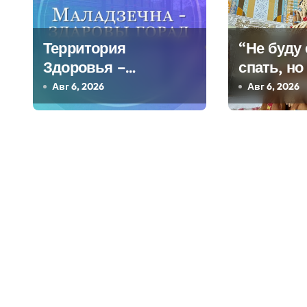
ц
и
Территория
“Не буду 
я
Здоровья –
спать, но
Березинское
Мастериц
Авг 6, 2026
Авг 6, 2026
п
Молодечн
о
килогра
каравае 
з
Независи
а
п
и
с
я