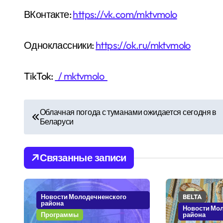
ВКонтакте:
https://vk.com/mktvmolo
Одноклассники:
https://ok.ru/mktvmolo
TikTok:
/ mktvmolo
Н
Облачная погода с туманами ожидается сегодня в
Беларуси
а
в
Связанные записи
и
г
Новости Молодечненского
BELTA
района
а
Новости Мо
Программы
района