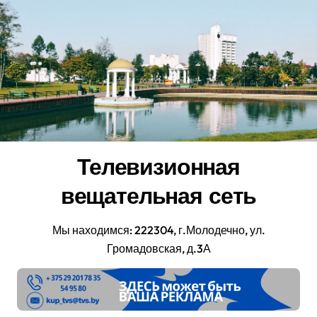
Перейти
к
содержанию
Телевизионная
вещательная сеть
Мы находимся: 222304, г.Молодечно, ул.
Громадовская, д.3А