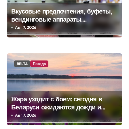
я
Вкусовые предпочтения, буфеты,
п
вендинговые аппараты.
о
Минобразования об изменениях в
Авг 7, 2026
школьном питании
з
а
п
BELTA
Погода
и
с
я
Жара уходит с боем: сегодня в
Беларуси ожидаются дожди и
м
грозы
Авг 7, 2026