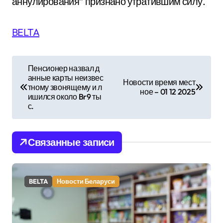
аннулирования” признано утратившим силу.
BELTA
Н
Пенсионер назвал д
анные карты неизвес
а
Новости время мест
тному звонящему и л
ное – 01 12 2025
ишился около Br9 ты
в
с.
и
Связанные записи
г
а
BELTA
Новости Беларуси
ц
и