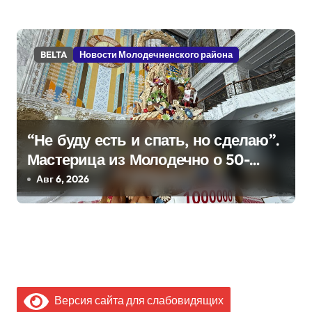
BELTA
Новости Молодечненского района
“Не буду есть и спать, но сделаю”.
Мастерица из Молодечно о 50-
килограммовом каравае для
Авг 6, 2026
Дворца Независимости
Версия сайта для слабовидящих