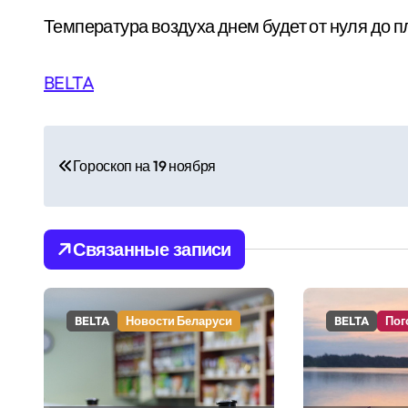
Температура воздуха днем будет от нуля до п
BELTA
Н
Гороскоп на 19 ноября
а
в
и
Связанные записи
г
а
BELTA
Новости Беларуси
BELTA
Пог
ц
и