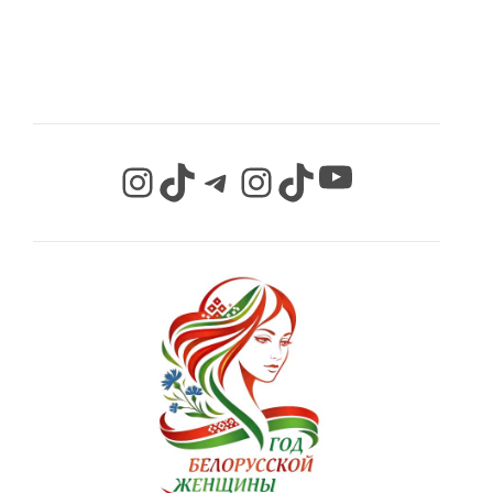
СЕТЯХ
YouTube
Instagram
TikTok
Telegram
Instagram
TikTok