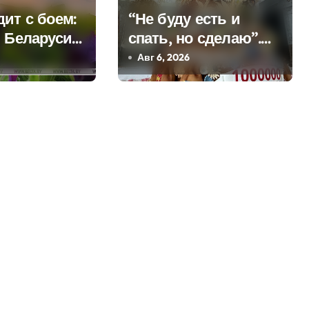
ит с боем:
“Не буду есть и
в Беларуси
спать, но сделаю”.
я дожди и
Мастерица из
Авг 6, 2026
Молодечно о 50-
килограммовом
каравае для Дворца
Независимости