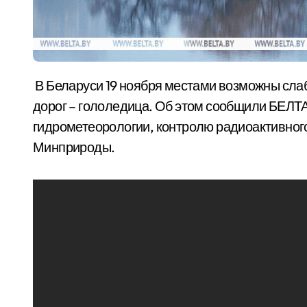
В Беларуси 19 ноября местами возможны слабые туман и гололед, на отдельных участках
дорог – гололедица. Об этом сообщили БЕЛТА
гидрометеорологии, контролю радиоактивног
Минприроды.