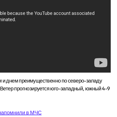
м и днем преимущественно по северо-западу
. Ветер прогнозируется юго-западный, южный 4-9
 напомнили в МЧС