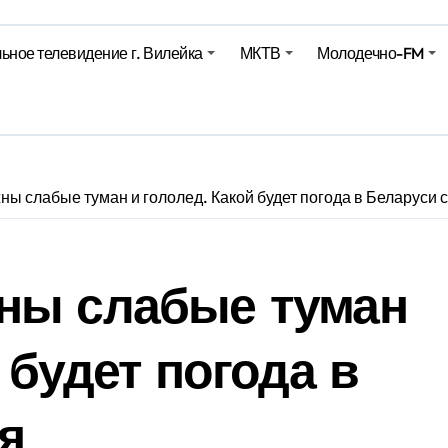
Синоптики рассказали о погоде на сегодня
ьное телевидение г. Вилейка
МКТВ
Молодечно-FM
е – 05 08 2026
е – 07 08 20
ы слабые туман и гололед. Какой будет погода в Беларуси 
ны слабые туман
 будет погода в
ня