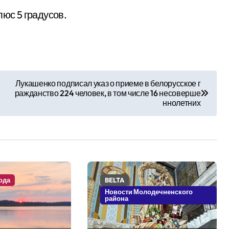
люс 5 градусов.
Лукашенко подписал указ о приеме в белорусское г
ражданство 224 человек, в том числе 16 несоверше
ннолетних
ода
BELTA
Новости Молодечненского
района