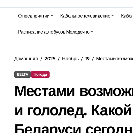
На юге – зной, на севере – град. 
Гороскоп на 6 августа
О предприятии
Кабельное телевидение
Кабел
Молодечно. Новости время местно
Расписание автобусов Молодечно
Молодечно. Новости время местно
Домашняя
2025
Ноябрь
19
Местами возможн
BELTA
Погода
Местами возмож
и гололед. Какой
Беларуси сегод