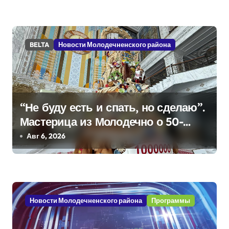
з
а
BELTA
Новости Молодечненского района
п
и
с
“Не буду есть и спать, но сделаю”.
я
Мастерица из Молодечно о 50-
килограммовом каравае для
Авг 6, 2026
м
Дворца Независимости
Новости Молодечненского района
Программы