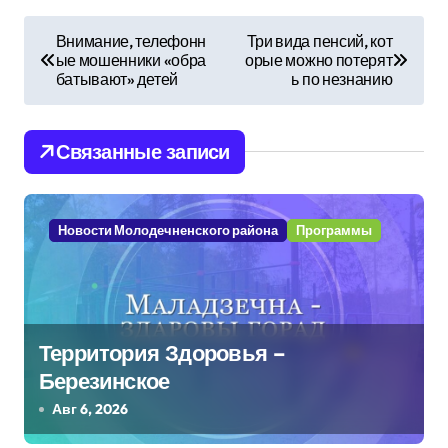
Н
Внимание, телефонн
Три вида пенсий, кот
ые мошенники «обра
орые можно потерят
а
батывают» детей
ь по незнанию
в
и
Связанные записи
г
а
Новости Молодечненского района
Программы
ц
и
Территория Здоровья –
я
Березинское
п
Авг 6, 2026
о