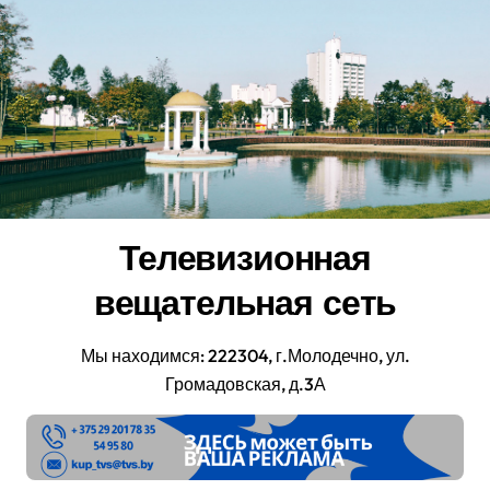
Перейти
к
содержанию
Телевизионная
вещательная сеть
Мы находимся: 222304, г.Молодечно, ул.
Громадовская, д.3А