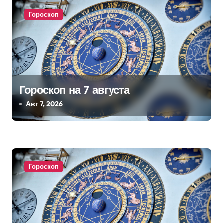
а
Гороскоп
ц
и
я
п
Гороскоп на 7 августа
Авг 7, 2026
о
з
а
Гороскоп
п
и
с