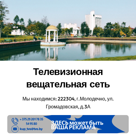
Перейти
к
содержанию
Телевизионная
вещательная сеть
Мы находимся: 222304, г.Молодечно, ул.
Громадовская, д.3А