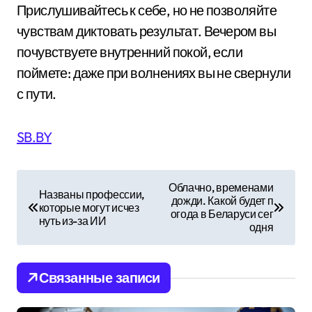
Прислушивайтесь к себе, но не позволяйте
чувствам диктовать результат. Вечером вы
почувствуете внутренний покой, если
поймете: даже при волнениях вы не свернули
с пути.
SB.BY
Н
Облачно, временами
Названы профессии,
дожди. Какой будет п
а
которые могут исчез
огода в Беларуси сег
нуть из-за ИИ
одня
в
и
Связанные записи
г