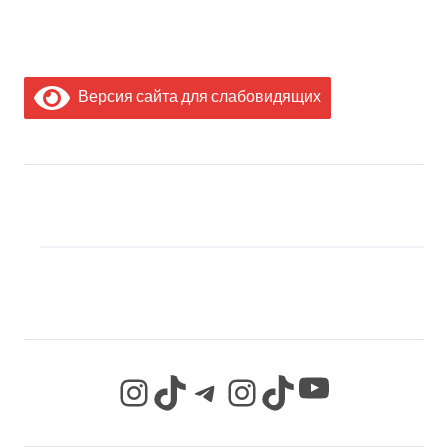
Версия сайта для слабовидящих
МЫ В СОЦИАЛЬНЫХ
СЕТЯХ
YouTube
Instagram
TikTok
Telegram
Instagram
TikTok