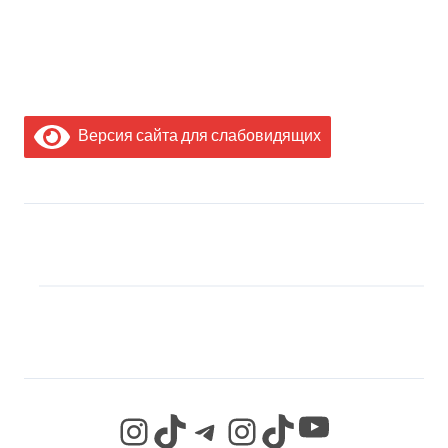
Версия сайта для слабовидящих
МЫ В СОЦИАЛЬНЫХ
СЕТЯХ
YouTube
Instagram
TikTok
Telegram
Instagram
TikTok