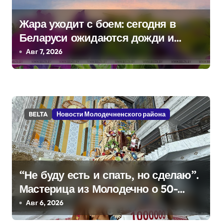
с
Жара уходит с боем: сегодня в
я
Беларуси ожидаются дожди и
м
грозы
Авг 7, 2026
BELTA
Новости Молодечненского района
“Не буду есть и спать, но сделаю”.
Мастерица из Молодечно о 50-
килограммовом каравае для
Авг 6, 2026
Дворца Независимости