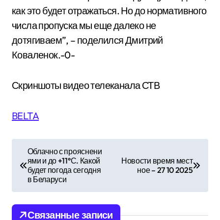
как это будет отражаться. Но до нормативного
числа пропуска мы еще далеко не
дотягиваем”, – поделился Дмитрий
Коваленок.-0-
Скриншоты видео телеканала СТВ
BELTA
Н
Облачно с прояснени
ями и до +11°С. Какой
Новости время мест
а
будет погода сегодня
ное – 27 10 2025
в Беларуси
в
и
Связанные записи