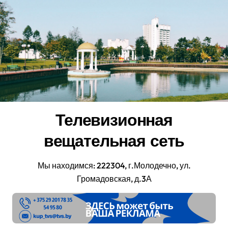
Перейти
к
содержанию
Телевизионная
вещательная сеть
Мы находимся: 222304, г.Молодечно, ул.
Громадовская, д.3А