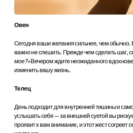
Овен
Сегодня ваши желания сильнее, чем обычно. В
важно не спешить. Прежде чем сделать шаг, с
мое?»
Вечером ждите неожиданного вдохнове
изменить вашу жизнь.
Телец
День подходит для внутренней тишины и сам
услышать себя — за внешней суетой вы рискуе
проявит к вам внимание, и этот жест согреет 