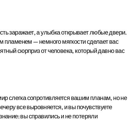
сть заражает, а улыбка открывает любые двери.
м пламенем — немного мягкости сделает вас
тный сюрприз от человека, который давно вас
мир слегка сопротивляется вашим планам, но не
 вечеру все выровняется, и вы почувствуете
знание: вы справились и не потеряли