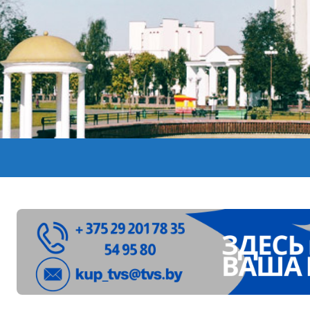
лен в Беларуси из-за жары
вендинговые аппараты. Минобразования об изменениях в ш
ларуси ожидаются дожди и грозы
ое
”. Мастерица из Молодечно о 50-килограммовом каравае для
ждут детей с 1 сентября, рассказали в правительстве
Синоптики рассказали о погоде на сегодня