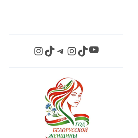
СЕТЯХ
YouTube
Instagram
TikTok
Telegram
Instagram
TikTok