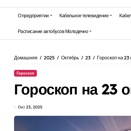
Гороскоп на 6 августа
О предприятии
Кабельное телевидение
Кабел
Молодечно. Новости время местно
Красный уровень опасности объяв
Расписание автобусов Молодечно
Вкусовые предпочтения, буфеты, 
Домашняя
2025
Октябрь
23
Гороскоп на 23
Гороскоп
Гороскоп на 23 
Окт 23, 2025