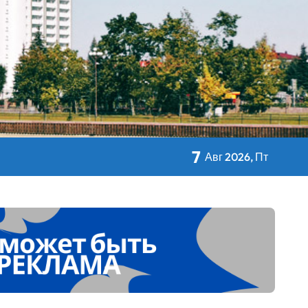
авы Минсельхозпрода
 Дворца Независимости
7
Авг 2026, Пт