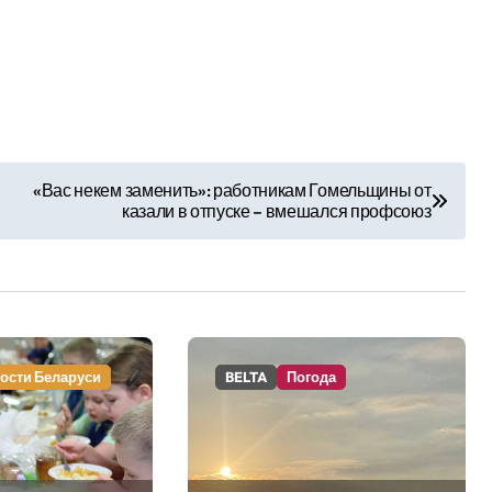
«Вас некем заменить»: работникам Гомельщины от
казали в отпуске – вмешался профсоюз
ости Беларуси
BELTA
Погода