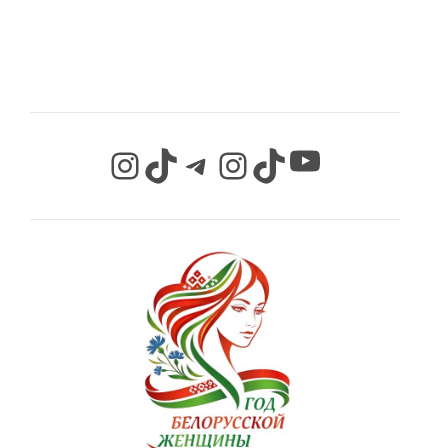
СЕТЯХ
YouTube
Instagram
TikTok
Telegram
Instagram
TikTok