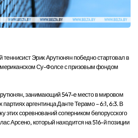
ий теннисист Эрик Арутюнян победно стартовал в
 американском Су-Фолсе с призовым фондом
Арутюнян, занимающий 547-е место в мировом
 партиях аргентинца Данте Терамо – 6:1, 6:3. В
ку этих соревнований соперником белорусского
лас Арсено, который находится на 516-й позиции