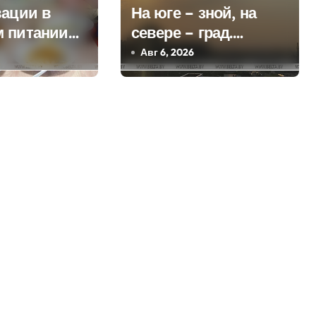
вации в
На юге – зной, на
 питании
севере – град.
й с 1
Синоптики
Авг 6, 2026
 рассказали
рассказали о погоде
ельстве
на сегодня