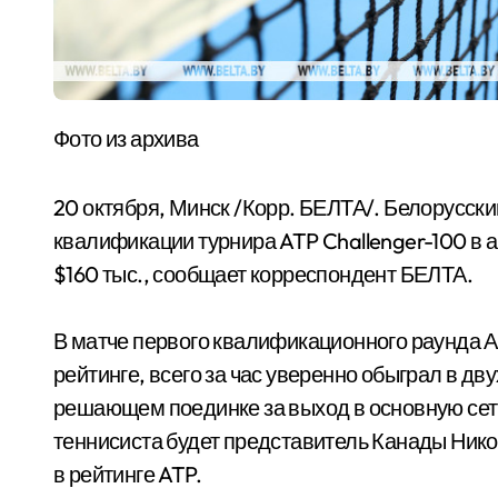
Фото из архива
20 октября, Минск /Корр. БЕЛТА/. Белорусск
квалификации турнира ATP Challenger-100 в
$160 тыс., сообщает корреспондент БЕЛТА.
В матче первого квалификационного раунда 
рейтинге, всего за час уверенно обыграл в двух
решающем поединке за выход в основную сет
теннисиста будет представитель Канады Нико
в рейтинге ATP.