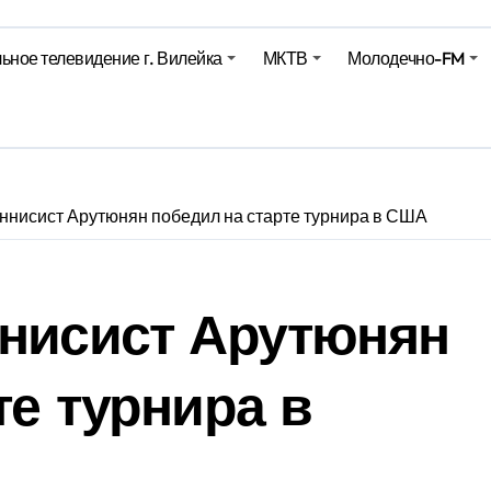
ьное телевидение г. Вилейка
МКТВ
Молодечно-FM
харики на миллионы долларов – смотрим сумму
оительство профилакториев. Лукашенко заслушал доклад гл
ое
ннисист Арутюнян победил на старте турнира в США
ннисист Арутюнян
те турнира в