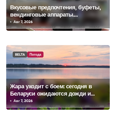
п
Вкусовые предпочтения, буфеты,
о
вендинговые аппараты.
з
Минобразования об изменениях в
Авг 7, 2026
школьном питании
а
п
и
BELTA
Погода
с
я
м
Жара уходит с боем: сегодня в
Беларуси ожидаются дожди и
грозы
Авг 7, 2026