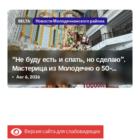
BELTA
Новости Молодечненского района
“Не буду есть и спать, но сделаю”.
Мастерица из Молодечно о 50-
килограммовом каравае для
Авг 6, 2026
Дворца Независимости
Версия сайта для слабовидящих