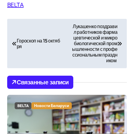
BELTA
Н
Лукашенко поздрави
л работников фарма
а
цевтической и микро
Гороскоп на 15 октяб
биологической пром
в
ря
ышленности с профе
ссиональным праздн
и
иком
г
Связанные записи
а
ц
BELTA
Новости Беларуси
и
я