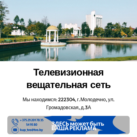
Перейти
к
содержанию
Телевизионная
вещательная сеть
Мы находимся: 222304, г.Молодечно, ул.
Громадовская, д.3А