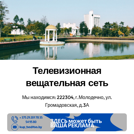
Перейти
к
содержанию
Телевизионная
вещательная сеть
Мы находимся: 222304, г.Молодечно, ул.
Громадовская, д.3А