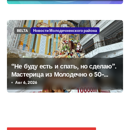
BELTA
Новости Молодечненского района
“Не буду есть и спать, но сделаю”.
Мастерица из Молодечно о 50-
килограммовом каравае для
Авг 6, 2026
Дворца Независимости