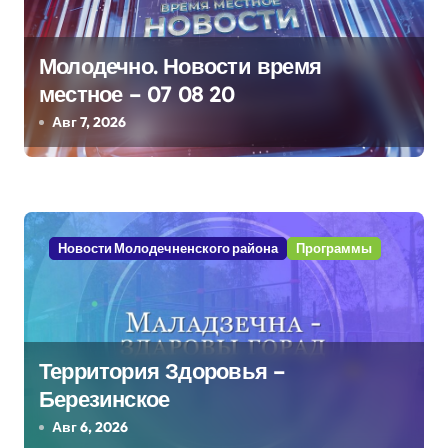
и
я
Молодечно. Новости время
п
местное – 07 08 20
Авг 7, 2026
о
з
а
Новости Молодечненского района
Программы
п
и
с
Территория Здоровья –
я
Березинское
м
Авг 6, 2026