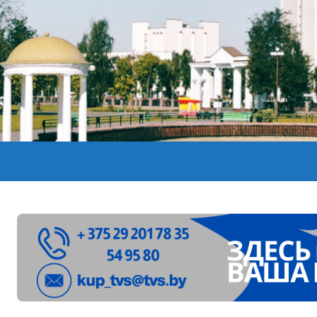
лен в Беларуси из-за жары
вендинговые аппараты. Минобразования об изменениях в ш
ларуси ожидаются дожди и грозы
ое
”. Мастерица из Молодечно о 50-килограммовом каравае для
ждут детей с 1 сентября, рассказали в правительстве
Синоптики рассказали о погоде на сегодня