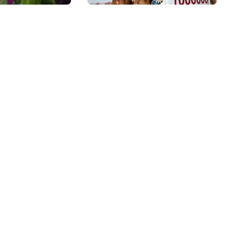
Молодечно о 50-
килограммовом
каравае для Дворца
Независимости