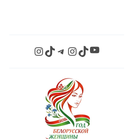
СЕТЯХ
YouTube
Instagram
TikTok
Telegram
Instagram
TikTok