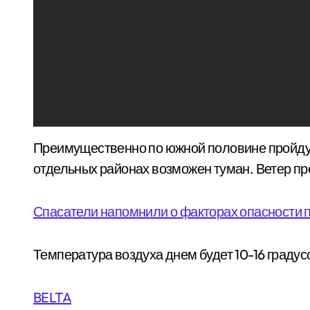
Преимущественно по южной половине пройдут
отдельных районах возможен туман. Ветер пр
Спасатели напомнили о факторах опасности 
Температура воздуха днем будет 10-16 градус
BELTA