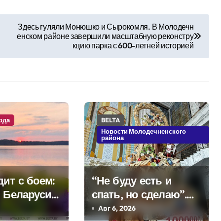
Здесь гуляли Монюшко и Сырокомля. В Молодечн
енском районе завершили масштабную реконстру
кцию парка с 600-летней историей
ода
BELTA
Новости Молодечненского
района
ит с боем:
“Не буду есть и
в Беларуси
спать, но сделаю”.
я дожди и
Мастерица из
Авг 6, 2026