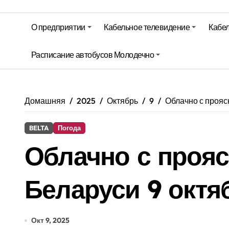
Гороскоп на 6 августа
О предприятии
Кабельное телевидение
Кабел
Молодечно. Новости время местно
Красный уровень опасности объяв
Расписание автобусов Молодечно
Вкусовые предпочтения, буфеты, 
Домашняя
2025
Октябрь
9
Облачно с прояс
BELTA
Погода
Облачно с прояс
Беларуси 9 октя
Окт 9, 2025