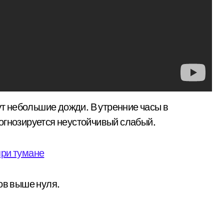
 небольшие дожди. В утренние часы в
огнозируется неустойчивый слабый.
при тумане
ов выше нуля.