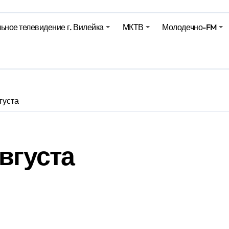
Синоптики рассказали о погоде на сегодня
ьное телевидение г. Вилейка
МКТВ
Молодечно-FM
е – 05 08 2026
е – 07 08 20
густа
вгуста