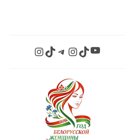
СЕТЯХ
YouTube
Instagram
TikTok
Telegram
Instagram
TikTok