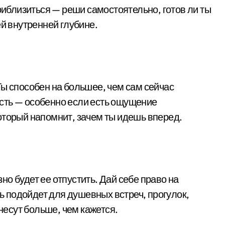
приблизиться — реши самостоятельно, готов ли ты
ей внутренней глубине.
Ты способен на большее, чем сам сейчас
сть — особенно если есть ощущение
оторый напомнит, зачем ты идешь вперед.
о будет ее отпустить. Дай себе право на
нь подойдет для душевных встреч, прогулок,
инесут больше, чем кажется.