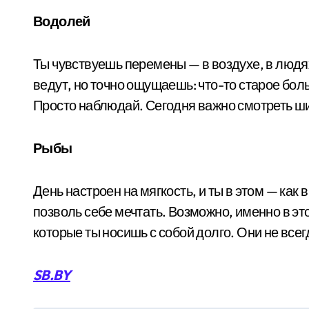
Водолей
Ты чувствуешь перемены — в воздухе, в людях
ведут, но точно ощущаешь: что-то старое бо
Просто наблюдай. Сегодня важно смотреть ши
Рыбы
День настроен на мягкость, и ты в этом — как
позволь себе мечтать. Возможно, именно в эт
которые ты носишь с собой долго. Они не всег
SB.BY