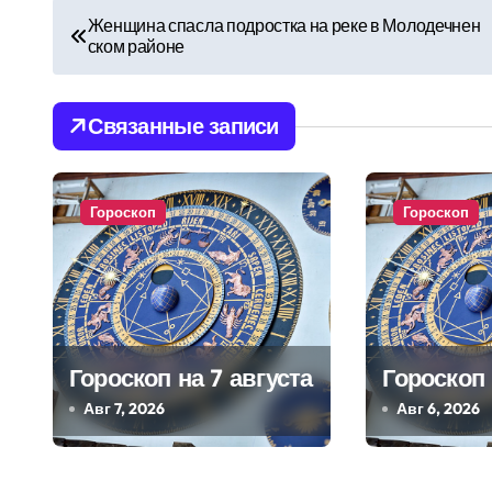
Н
Женщина спасла подростка на реке в Молодечнен
ском районе
а
в
Связанные записи
и
г
Гороскоп
Гороскоп
а
ц
и
я
Гороскоп на 7 августа
Гороскоп 
Авг 7, 2026
Авг 6, 2026
п
о