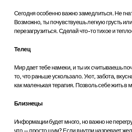
Сегодня особенно важно замедлиться. Не гнат
Возможно, ты почувствуешь легкую грусть или 
перезагрузиться. Сделай что-то тихое и тепл
Телец
Мир дает тебе намеки, и ты их считываешь по
то, что раньше ускользало. Уют, забота, вкус
как маленькая терапия. Позволь себе жить в 
Близнецы
Информации будет много, но важно не перегру
что — просто шум? Если внутри назревает же