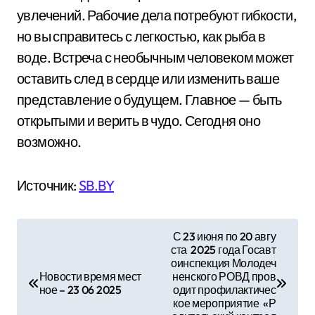
увлечений. Рабочие дела потребуют гибкости,
но вы справитесь с легкостью, как рыба в
воде. Встреча с необычным человеком может
оставить след в сердце или изменить ваше
представление о будущем. Главное — быть
открытыми и верить в чудо. Сегодня оно
возможно.
Источник:
SB.BY
Н
С 23 июня по 20 авгу
ста 2025 года Госавт
а
оинспекция Молодеч
Новости время мест
ненского РОВД пров
в
ное – 23 06 2025
одит профилактичес
кое мероприятие «Р