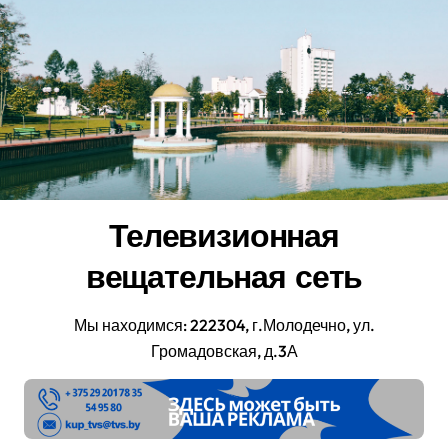
Перейти
к
содержанию
Телевизионная
вещательная сеть
Мы находимся: 222304, г.Молодечно, ул.
Громадовская, д.3А