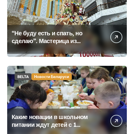
“Не буду есть и спать, но
сделаю”. Мастерица из
Молодечно о 50-
килограммовом каравае для
Дворца Независимости
BELTA
Новости Беларуси
Какие новации в школьном
питании ждут детей с 1
сентября, рассказали в