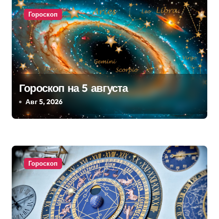
и
Гороскоп
с
я
м
Гороскоп на 5 августа
Авг 5, 2026
Гороскоп