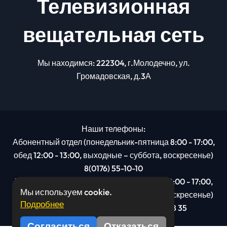
Телевизионная
вещательная сеть
Мы находимся: 222304, г.Молодечно, ул.
Громадовская, д.3А
Наши телефоны:
Абонентный отдел (понедельник-пятница 8:00 - 17:00,
обед 12:00 - 13:00, выходные – суббота, воскресенье)
8(0176) 55-10-10
Рекламный отдел (понедельник-пятница 8:00 - 17:00,
Мы используем cookie.
обед 12:00 - 13:00, выходные – суббота, воскресенье)
Подробнее
8(0176): 54 95 80, МТС +375 29 201 78 35
Согласиться
Отказаться