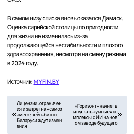
В самом низу списка вновь оказался Дамаск.
Оценка сирийской столицы по пригодности
для жизни не изменилась из-за
продолжающейся нестабильности и плохого
здравоохранения, несмотря на смену режима
в 2024 году.
Источник:
MYFIN.BY
Н
Лицензии, ограничен
«Горизонт» начнет в
ия и запрет на «самоз
а
ыпускать «умные» ко
амес»: вейп-бизнес
мплексы с ИИ на нов
Беларуси ждут измен
в
ом заводе будущего
ения