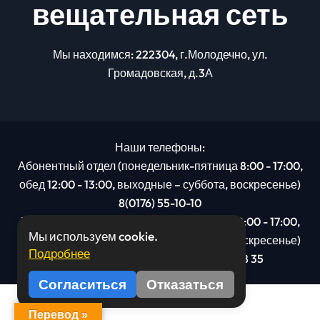
вещательная сеть
Мы находимся: 222304, г.Молодечно, ул.
Громадовская, д.3А
Наши телефоны:
Абонентный отдел (понедельник-пятница 8:00 - 17:00,
обед 12:00 - 13:00, выходные – суббота, воскресенье)
8(0176) 55-10-10
Рекламный отдел (понедельник-пятница 8:00 - 17:00,
Мы используем cookie.
обед 12:00 - 13:00, выходные – суббота, воскресенье)
Подробнее
8(0176): 54 95 80, МТС +375 29 201 78 35
Согласиться
Отказаться
Перевод »