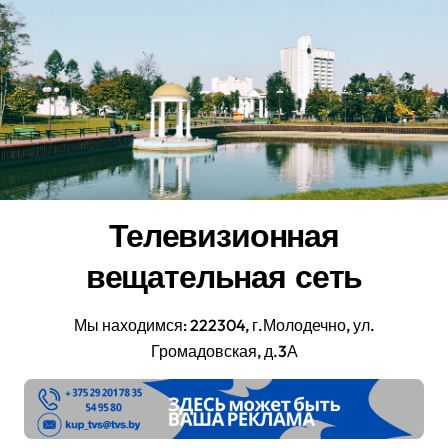
Перейти
к
содержанию
Телевизионная
вещательная сеть
Мы находимся: 222304, г.Молодечно, ул.
Громадовская, д.3А