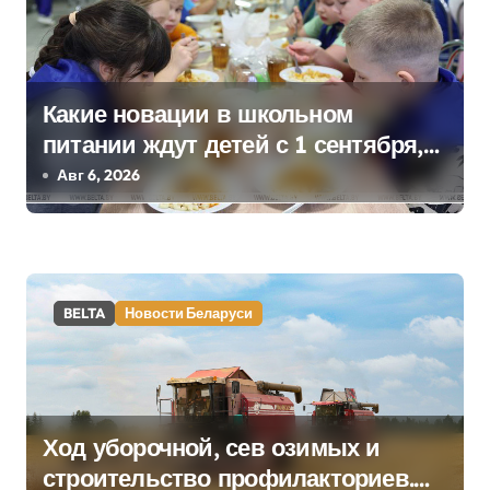
и
с
я
Какие новации в школьном
питании ждут детей с 1 сентября,
м
рассказали в правительстве
Авг 6, 2026
BELTA
Новости Беларуси
Ход уборочной, сев озимых и
строительство профилакториев.