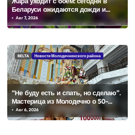
Жара уходит с боем: сегодня в
с
Беларуси ожидаются дожди и
я
грозы
Авг 7, 2026
м
BELTA
Новости Молодечненского района
“Не буду есть и спать, но сделаю”.
Мастерица из Молодечно о 50-
килограммовом каравае для
Авг 6, 2026
Дворца Независимости