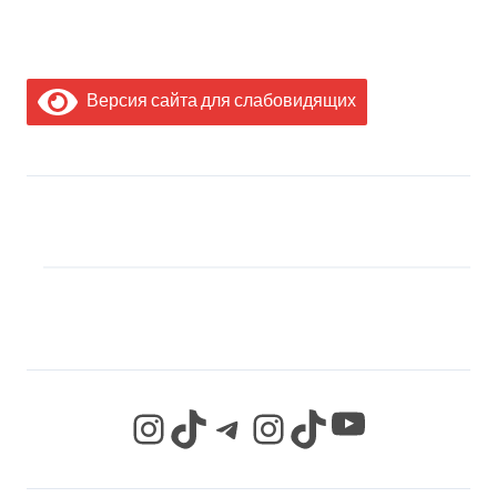
Версия сайта для слабовидящих
МЫ В СОЦИАЛЬНЫХ
СЕТЯХ
YouTube
Instagram
TikTok
Telegram
Instagram
TikTok