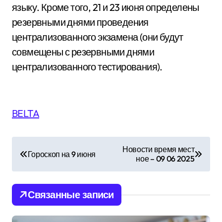
языку. Кроме того, 21 и 23 июня определены
резервными днями проведения
централизованного экзамена (они будут
совмещены с резервными днями
централизованного тестирования).
BELTA
Н
Новости время мест
Гороскоп на 9 июня
ное – 09 06 2025
а
в
Связанные записи
и