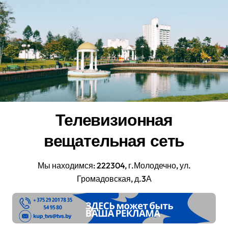
Перейти
к
содержанию
Телевизионная
вещательная сеть
Мы находимся: 222304, г.Молодечно, ул.
Громадовская, д.3А