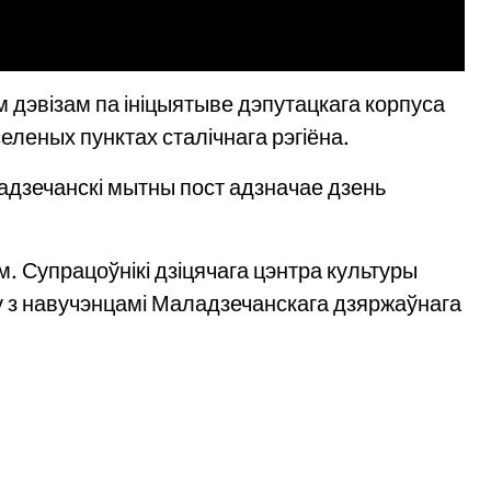
м дэвізам па ініцыятыве дэпутацкага корпуса
еленых пунктах сталічнага рэгіёна.
ладзечанскі мытны пост адзначае дзень
. Супрацоўнікі дзіцячага цэнтра культуры
у з навучэнцамі Маладзечанскага дзяржаўнага