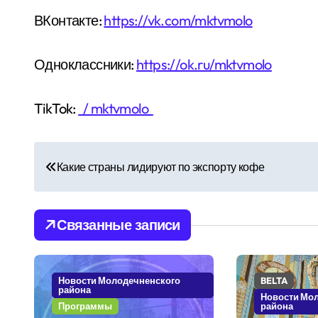
ВКонтакте:
https://vk.com/mktvmolo
Одноклассники:
https://ok.ru/mktvmolo
TikTok:
/ mktvmolo
Н
Какие страны лидируют по экспорту кофе
а
в
Связанные записи
и
г
Новости Молодечненского
BELTA
района
а
Новости Мо
Программы
района