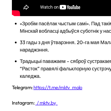
«Зробім пасёлак чыстым самі». Пад такі
Мінскай вобласці адбыўся суботнік у нас
33 гады з дня ўтварэння. 20-га мая Ма
нараджэння.
Традыцыі паважаем – сяброў сустракаем
“Расток” правялі фальклорную сустрэч
каледжа.
Telegram:
https://t.me/mktv_molo
Instagram:
/ mktv.by