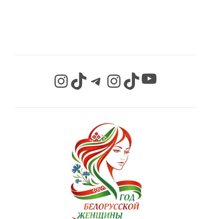
СЕТЯХ
YouTube
Instagram
TikTok
Telegram
Instagram
TikTok