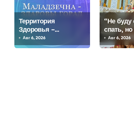
ц
и
Территория
“Не буду 
я
Здоровья –
спать, но
Березинское
Мастериц
Авг 6, 2026
Авг 6, 2026
п
Молодечн
о
килогра
каравае 
з
Независи
а
п
и
с
я