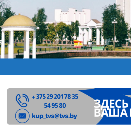
лен в Беларуси из-за жары
вендинговые аппараты. Минобразования об изменениях в ш
ларуси ожидаются дожди и грозы
ое
”. Мастерица из Молодечно о 50-килограммовом каравае для
ждут детей с 1 сентября, рассказали в правительстве
Синоптики рассказали о погоде на сегодня