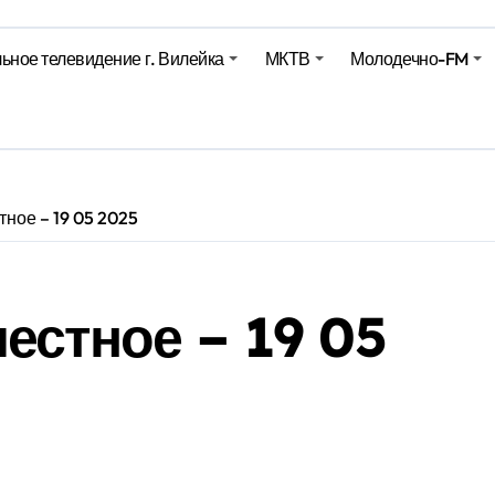
е – 05 08 2026
ьное телевидение г. Вилейка
МКТВ
Молодечно-FM
лен в Беларуси из-за жары
вендинговые аппараты. Минобразования об изменениях в ш
ное – 19 05 2025
естное – 19 05