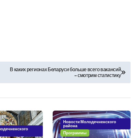
В каких регионах Беларуси больше всего вакансий
– смотрим статистику
Новости Молодечненского
района
лодечненского
Программы