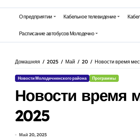
Молодечно. Новости время местно
О предприятии
Кабельное телевидение
Кабел
Красный уровень опасности объяв
Расписание автобусов Молодечно
Вкусовые предпочтения, буфеты, 
Домашняя
2025
Май
20
Новости время мест
Новости Молодечненского района
Программы
Новости время м
2025
Май 20, 2025