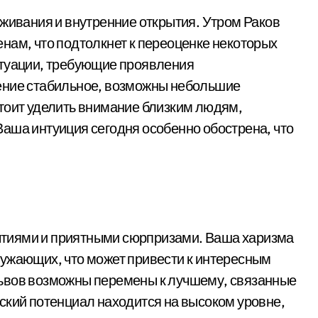
еживания и внутренние открытия. Утром Раков
нам, что подтолкнет к переоценке некоторых
итуации, требующие проявления
ение стабильное, возможны небольшие
тоит уделить внимание близким людям,
аша интуиция сегодня особенно обострена, что
тиями и приятными сюрпризами. Ваша харизма
ружающих, что может привести к интересным
ьвов возможны перемены к лучшему, связанные
ский потенциал находится на высоком уровне,