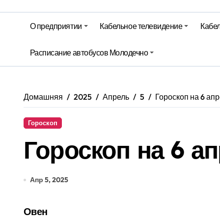
Молодечно. Новости время местно
О предприятии
Кабельное телевидение
Кабел
Где сегодня будет жара до +33°С, 
Гороскоп на 3 августа
Расписание автобусов Молодечно
Молодечно. Новости время местно
Домашняя
2025
Апрель
5
Гороскоп на 6 ап
Гороскоп
Гороскоп на 6 а
Апр 5, 2025
Овен