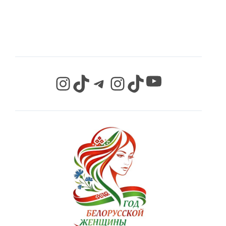
СЕТЯХ
YouTube
Instagram
TikTok
Telegram
Instagram
TikTok