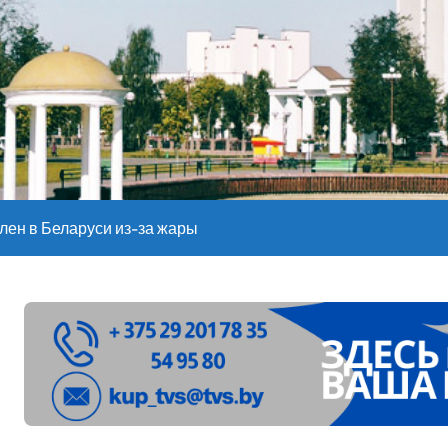
е – 05 08 2026
лен в Беларуси из-за жары
харики на миллионы долларов – смотрим сумму
оительство профилакториев. Лукашенко заслушал доклад гл
 Где сегодня погода покажет свой характер