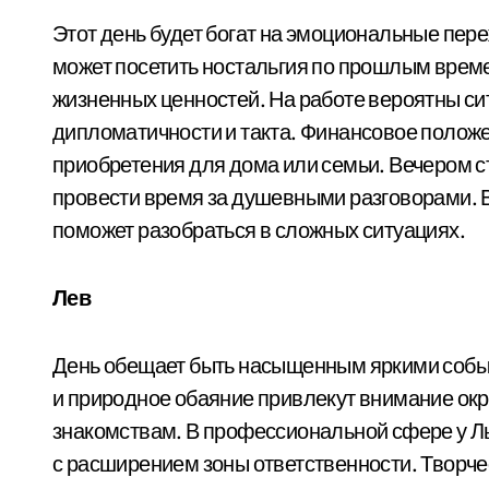
Этот день будет богат на эмоциональные пер
может посетить ностальгия по прошлым време
жизненных ценностей. На работе вероятны с
дипломатичности и такта. Финансовое полож
приобретения для дома или семьи. Вечером с
провести время за душевными разговорами. В
поможет разобраться в сложных ситуациях.
Лев
День обещает быть насыщенным яркими собы
и природное обаяние привлекут внимание ок
знакомствам. В профессиональной сфере у Л
с расширением зоны ответственности. Творче