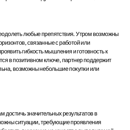
еодолеть любые препятствия. Утром возможны
ризонтов, связанные с работой или
роявить гибкость мышления и готовность к
ся в позитивном ключе, партнер поддержит
льна, возможны небольшие покупки или
м достичь значительных результатов в
можны ситуации, требующие проявления