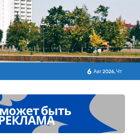
6
Авг 2026, Чт
авы Минсельхозпрода