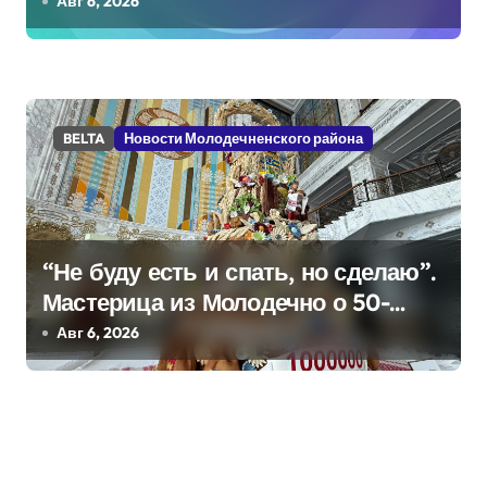
Авг 6, 2026
BELTA
Новости Молодечненского района
“Не буду есть и спать, но сделаю”.
Мастерица из Молодечно о 50-
килограммовом каравае для
Авг 6, 2026
Дворца Независимости