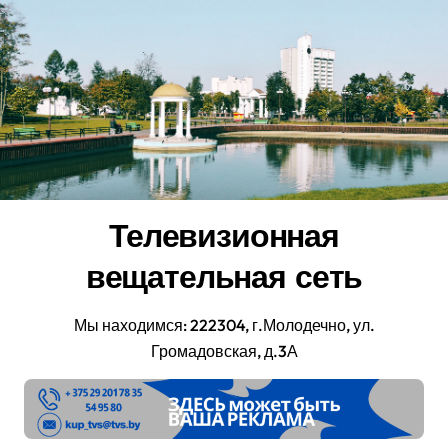
Перейти
к
содержанию
Телевизионная
вещательная сеть
Мы находимся: 222304, г.Молодечно, ул.
Громадовская, д.3А