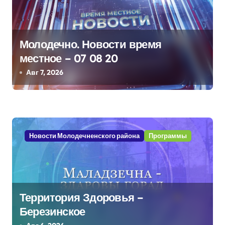
я
п
о
Молодечно. Новости время
местное – 07 08 20
з
Авг 7, 2026
а
п
и
Новости Молодечненского района
Программы
с
я
м
Территория Здоровья –
Березинское