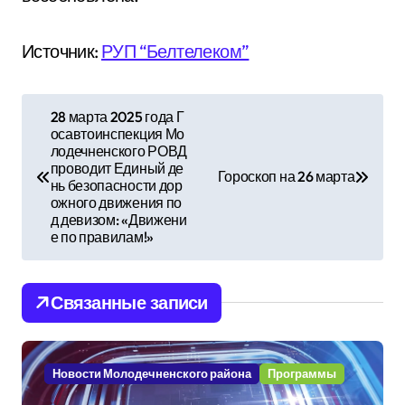
Источник:
РУП “Белтелеком”
Н
28 марта 2025 года Г
осавтоинспекция Мо
а
лодечненского РОВД
проводит Единый де
в
Гороскоп на 26 марта
нь безопасности дор
ожного движения по
и
д девизом: «Движени
е по правилам!»
г
а
Связанные записи
ц
и
Новости Молодечненского района
Программы