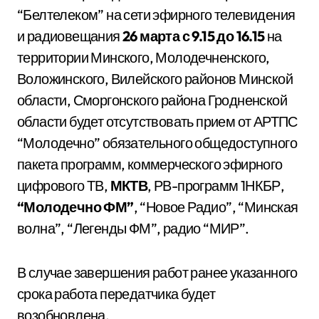
“Белтелеком” на сети эфирного телевидения
и радиовещания
26 марта с 9.15 до 16.15
на
территории Минского, Молодечненского,
Воложинского, Вилейского районов Минской
области, Сморгонского района Гродненской
области будет отсутствовать прием от АРТПС
“Молодечно” обязательного общедоступного
пакета программ, коммерческого эфирного
цифрового ТВ,
МКТВ
, РВ-программ 1НКБР,
“Молодечно ФМ”
, “Новое Радио”, “Минская
волна”, “Легенды ФМ”, радио “МИР”.
В случае завершения работ ранее указанного
срока работа передатчика будет
возобновлена.