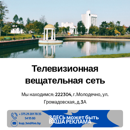
Перейти
к
содержанию
Телевизионная
вещательная сеть
Мы находимся: 222304, г.Молодечно, ул.
Громадовская, д.3А