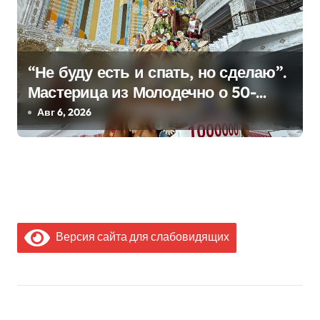
“Не буду есть и спать, но сделаю”.
Мастерица из Молодечно о 50-
килограммовом каравае для
Авг 6, 2026
Дворца Независимости
Версия сайта для слабовидящих