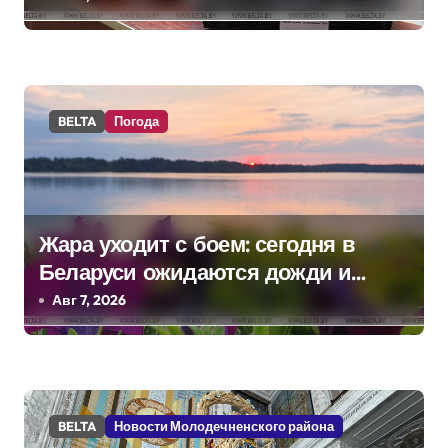
школьном питании
з
а
п
BELTA
Погода
и
с
я
Жара уходит с боем: сегодня в
Беларуси ожидаются дожди и
м
грозы
Авг 7, 2026
BELTA
Новости Молодечненского района