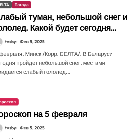
ELTA
Погода
лабый туман, небольшой снег и
ололед. Какой будет сегодня
огода в Беларуси
tvsby
Фев 5, 2025
егодня пройдет небольшой снег, местами
жидается слабый гололед...
ороскоп
ороскоп на 5 февраля
tvsby
Фев 5, 2025