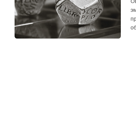
Овен Усиливается ваша природная
э
п
об