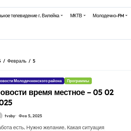
ьное телевидение г. Вилейка
МКТВ
Молодечно-FM
е – 05 08 2026
е – 07 08 20
5
Февраль
5
овости Молодечненского района
Программы
овости время местное – 05 02
025
tvsby
Фев 5, 2025