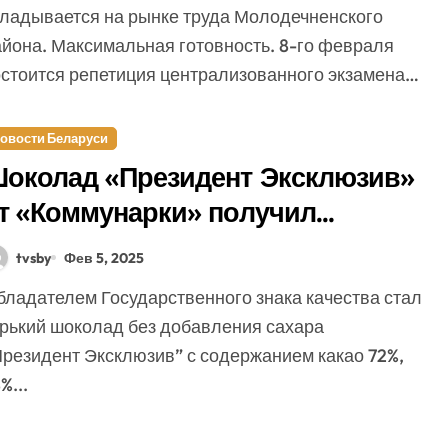
кладывается на рынке труда Молодечненского
айона. Максимальная готовность. 8-го февраля
остоится репетиция централизованного экзамена…
овости Беларуси
околад «Президент Эксклюзив»
т «Коммунарки» получил
осударственный знак качества!
tvsby
Фев 5, 2025
орький шоколад без добавления сахара
Президент Эксклюзив” с содержанием какао 72%,
%...