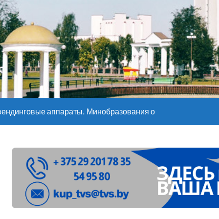
е – 05 08 2026
е – 07 08 20
вендинговые аппараты. Минобразования об изменениях в ш
ларуси ожидаются дожди и грозы
ое
”. Мастерица из Молодечно о 50-килограммовом каравае для
ждут детей с 1 сентября, рассказали в правительстве
Синоптики рассказали о погоде на сегодня