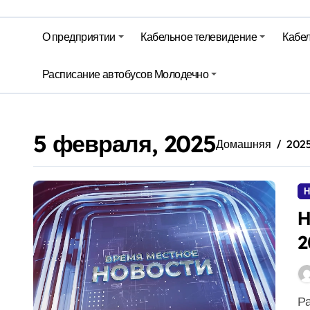
Гороскоп на 6 августа
О предприятии
Кабельное телевидение
Кабел
Молодечно. Новости время местно
Расписание автобусов Молодечно
Молодечно. Новости время местно
5 февраля, 2025
Домашняя
202
Н
Н
2
Работа есть. Нужно желание. Какая ситуация