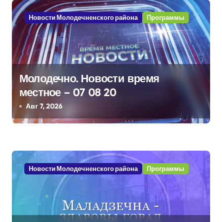
и
Новости Молодечненского района
Программы
я
п
о
Молодечно. Новости время
з
местное – 07 08 20
а
Авг 7, 2026
п
и
с
Новости Молодечненского района
Программы
я
м