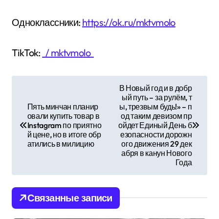
Одноклассники:
https://ok.ru/mktvmolo
TikTok:
/ mktvmolo
Н
В Новый год и в добр
ый путь – за рулём, т
а
Пять минчан планир
ы, трезвым будь!» – п
овали купить товар в
од таким девизом пр
в
Instagram по приятно
ойдет Единый День б
й цене, но в итоге обр
езопасности дорожн
и
атились в милицию
ого движения 29 дек
абря в канун Нового
г
Года
а
Связанные записи
ц