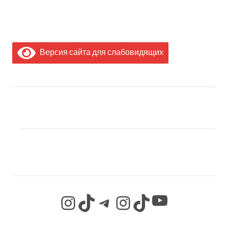
Версия сайта для слабовидящих
МЫ В СОЦИАЛЬНЫХ
СЕТЯХ
YouTube
Instagram
TikTok
Telegram
Instagram
TikTok