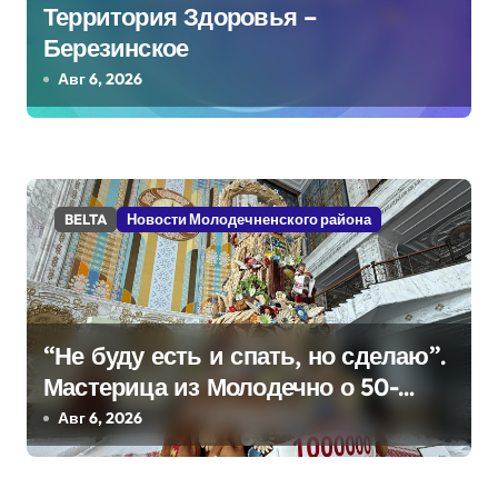
Территория Здоровья –
Березинское
Авг 6, 2026
BELTA
Новости Молодечненского района
“Не буду есть и спать, но сделаю”.
Мастерица из Молодечно о 50-
килограммовом каравае для
Авг 6, 2026
Дворца Независимости