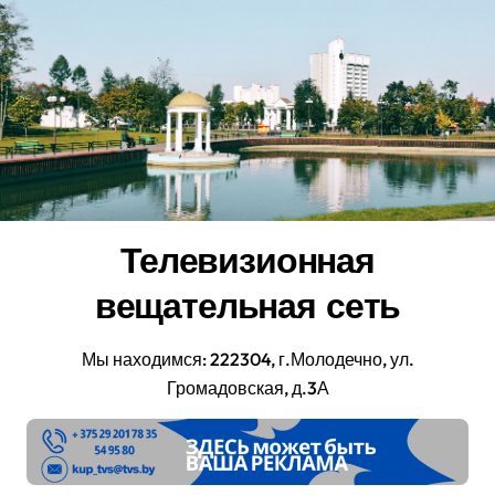
Перейти
к
содержанию
Телевизионная
вещательная сеть
Мы находимся: 222304, г.Молодечно, ул.
Громадовская, д.3А