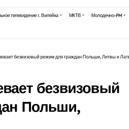
Синоптики рассказали о погоде на сегодня
ьное телевидение г. Вилейка
МКТВ
Молодечно-FM
е – 05 08 2026
е – 07 08 20
левает безвизовый режим для граждан Польши, Литвы и Лат
евает безвизовый
дан Польши,