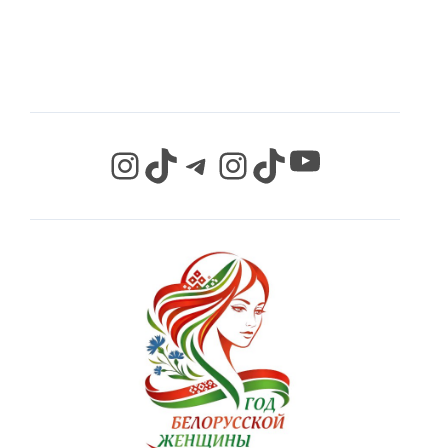
СЕТЯХ
YouTube
Instagram
TikTok
Telegram
Instagram
TikTok