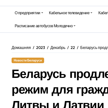
На юге – зной, на севере – град. 
Гороскоп на 6 августа
О предприятии
Кабельное телевидение
Кабел
Молодечно. Новости время местно
Расписание автобусов Молодечно
Молодечно. Новости время местно
Домашняя
2023
Декабрь
22
Беларусь прод
Новости Беларуси
Беларусь продл
режим для граж
Литвы и Латвии