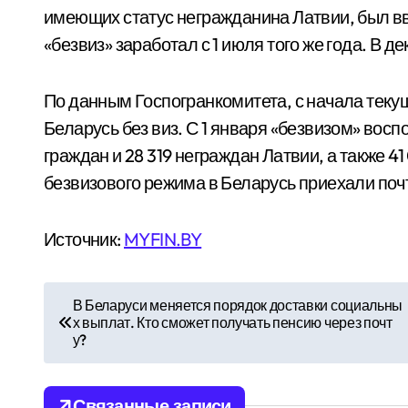
имеющих статус негражданина Латвии, был вв
«безвиз» заработал с 1 июля того же года. В д
По данным Госпогранкомитета, с начала текущ
Беларусь без виз. С 1 января «безвизом» вос
граждан и 28 319 неграждан Латвии, а также 
безвизового режима в Беларусь приехали почт
Источник:
MYFIN.BY
Н
В Беларуси меняется порядок доставки социальны
х выплат. Кто сможет получать пенсию через почт
а
у?
в
Связанные записи