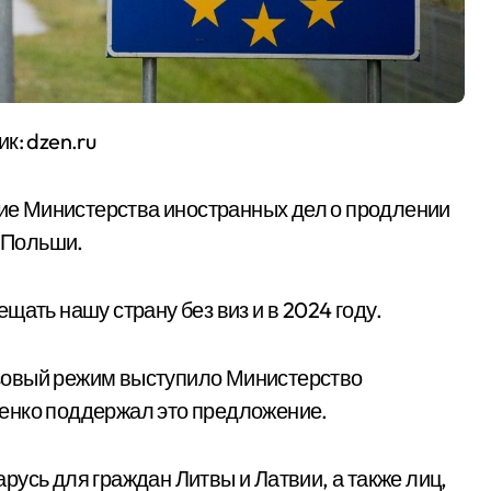
к: dzen.ru
е Министерства иностранных дел о продлении
и Польши.
щать нашу страну без виз и в 2024 году.
зовый режим выступило Министерство
енко поддержал это предложение.
усь для граждан Литвы и Латвии, а также лиц,