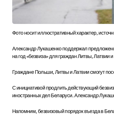
Фото носит иллюстративный характер, источни
Александр Лукашенко поддержал предложени
на год «безвиза» для граждан Литвы, Латвии 
Граждане Польши, Литвы и Латвии смогут посе
С инициативой продлить действующий безви
иностранных дел Беларуси. Александр Лукаш
Напомним, безвизовый порядок въезда в Белар