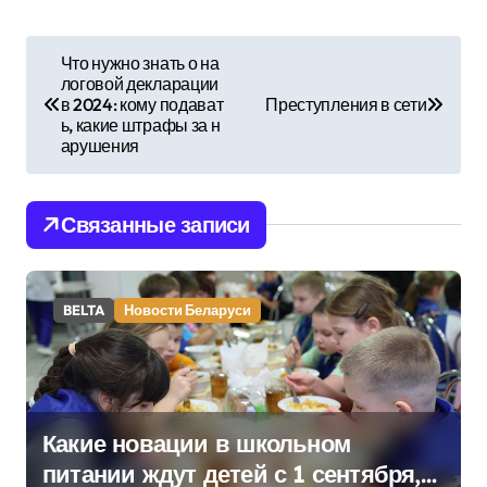
Н
Что нужно знать о на
логовой декларации
а
в 2024: кому подават
Преступления в сети
ь, какие штрафы за н
в
арушения
и
Связанные записи
г
а
BELTA
Новости Беларуси
ц
и
я
Какие новации в школьном
п
питании ждут детей с 1 сентября,