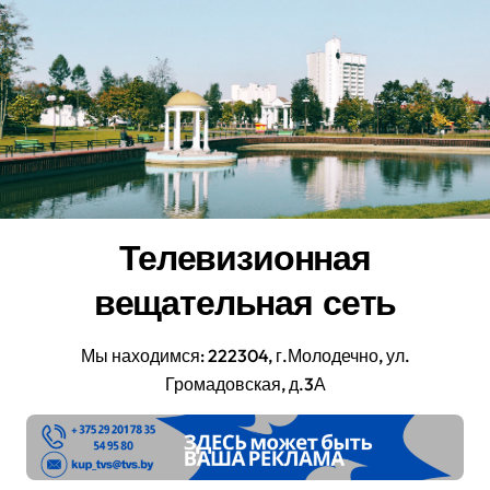
Перейти
к
содержанию
Телевизионная
вещательная сеть
Мы находимся: 222304, г.Молодечно, ул.
Громадовская, д.3А