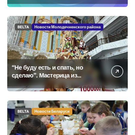
BELTA
Новости Молодечненского района
“Не буду есть и спать, но
сделаю”. Мастерица из
Молодечно о 50-
килограммовом каравае для
Дворца Независимости
BELTA
Новости Беларуси