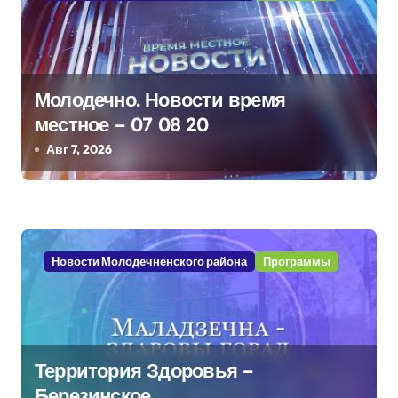
ц
и
Молодечно. Новости время
я
местное – 07 08 20
п
Авг 7, 2026
о
з
а
Новости Молодечненского района
Программы
п
и
с
Территория Здоровья –
Березинское