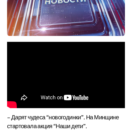
– Дарят чудеса “новогодинки”. На Минщине
стартовала акция “Наши дети”.