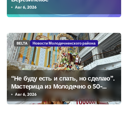
я
Авг 6, 2026
м
BELTA
Новости Молодечненского района
“Не буду есть и спать, но сделаю”.
Мастерица из Молодечно о 50-
килограммовом каравае для
Авг 6, 2026
Дворца Независимости