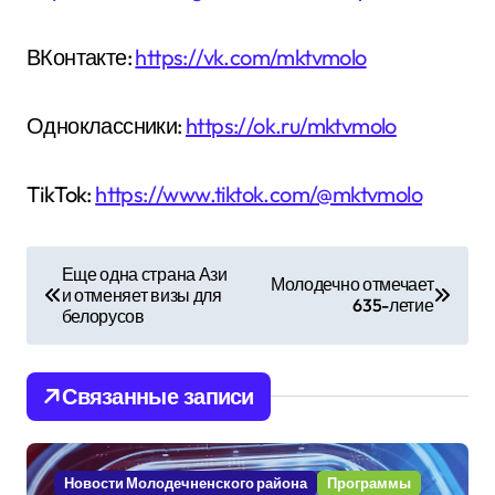
ВКонтакте:
https://vk.com/mktvmolo
Одноклассники:
https://ok.ru/mktvmolo
TikTok:
https://www.tiktok.com/@mktvmolo
Н
Еще одна страна Ази
Молодечно отмечает
и отменяет визы для
а
635-летие
белорусов
в
и
Связанные записи
г
а
Новости Молодечненского района
Программы