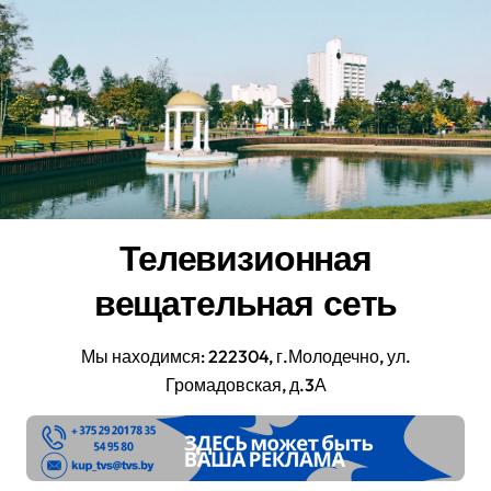
Перейти
к
содержанию
Телевизионная
вещательная сеть
Мы находимся: 222304, г.Молодечно, ул.
Громадовская, д.3А