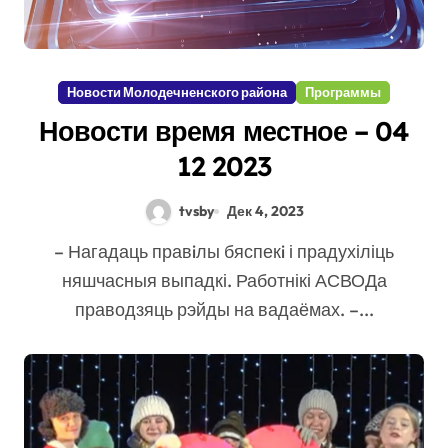
Новости Молодечненского района
Программы
Новости время местное – 04
12 2023
tvsby
Дек 4, 2023
– Нагадаць правiлы бяспекi і прадухіліць
няшчасныя выпадкі. Работнікі АСВОДа
праводзяць рэйды на вадаёмах. –...