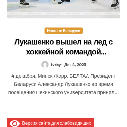
Новости Беларуси
Лукашенко вышел на лед с
хоккейной командой
Пекинского университета
tvsby
Дек 4, 2023
4 декабря, Минск /Корр. БЕЛТА/. Президент
Беларуси Александр Лукашенко во время
посещения Пекинского университета принял...
Версия сайта для слабовидящих