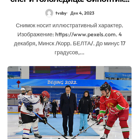
о погоде на 5-10 декабря
tvsby
Дек 4, 2023
Снимок носит иллюстративный характер.
Изображение: https://www.pexels.com. 4
декабря, Минск /Корр. БЕЛТА/. До минус 17
градусов,...