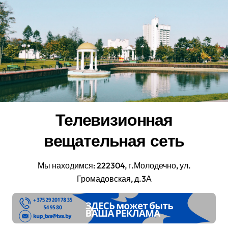
Перейти
к
содержанию
Телевизионная
вещательная сеть
Мы находимся: 222304, г.Молодечно, ул.
Громадовская, д.3А