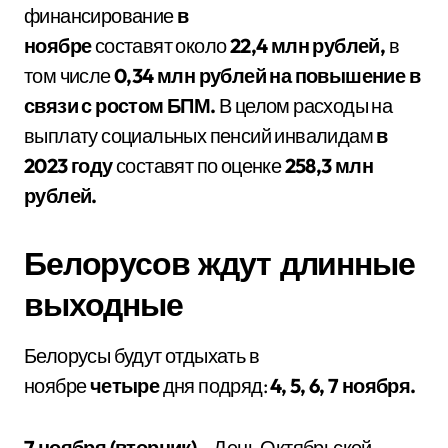
финансирование
в
ноябре
составят около
22,4 млн рублей,
в
том числе
0,34 млн рублей на повышение в
связи с ростом БПМ.
В целом расходы на
выплату социальных пенсий инвалидам
в
2023 году
составят по оценке
258,3 млн
рублей.
Белорусов ждут длинные
выходные
Белорусы будут отдыхать в
ноябре
четыре
дня подряд:
4, 5, 6, 7 ноября.
7 ноября (вторник)
– День Октябрьской