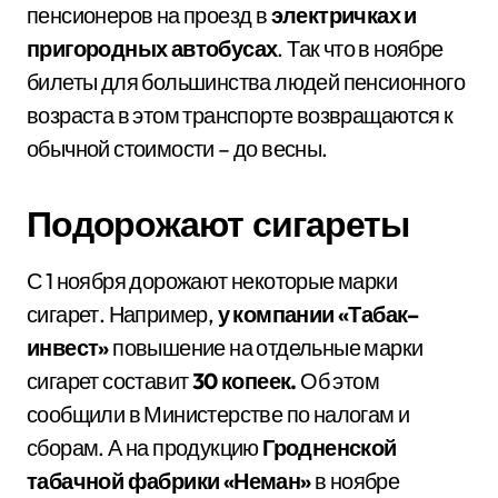
пенсионеров на проезд в
электричках и
пригородных автобусах
. Так что в ноябре
билеты для большинства людей пенсионного
возраста в этом транспорте возвращаются к
обычной стоимости – до весны.
Подорожают сигареты
С 1 ноября дорожают некоторые марки
сигарет. Например,
у компании «Табак–
инвест»
повышение на отдельные марки
сигарет составит
30 копеек.
Об этом
сообщили в Министерстве по налогам и
сборам. А на продукцию
Гродненской
табачной фабрики «Неман»
в ноябре