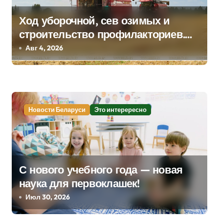
я
Ход уборочной, сев озимых и
м
строительство профилакториев.
Лукашенко заслушал доклад главы
Авг 4, 2026
Минсельхозпрода
Новости Беларуси
Это интерересно
С нового учебного года — новая
наука для первоклашек!
Июл 30, 2026