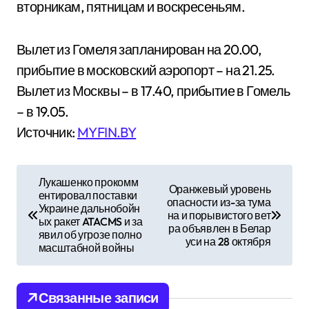
вторникам, пятницам и воскресеньям.
Вылет из Гомеля запланирован на 20.00,
прибытие в московский аэропорт – на 21.25.
Вылет из Москвы – в 17.40, прибытие в Гомель
– в 19.05.
Источник:
MYFIN.BY
Н
Лукашенко прокомм
Оранжевый уровень
ентировал поставки
а
опасности из-за тума
Украине дальнобойн
на и порывистого вет
ых ракет ATACMS и за
в
ра объявлен в Белар
явил об угрозе полно
уси на 28 октября
масштабной войны
и
г
Связанные записи