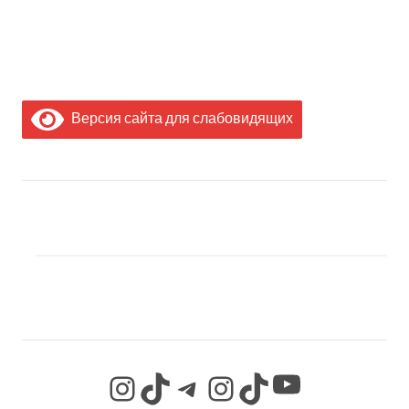
Версия сайта для слабовидящих
МЫ В СОЦИАЛЬНЫХ
СЕТЯХ
YouTube
Instagram
TikTok
Telegram
Instagram
TikTok