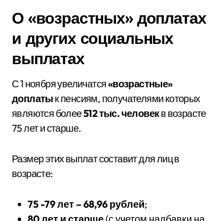
О «возрастных» доплатах
и других социальных
выплатах
С 1 ноября увеличатся
«возрастные»
доплаты
к пенсиям, получателями которых
являются более
512 тыс. человек
в возрасте
75 лет и старше.
Размер этих выплат составит для лиц в
возрасте:
75 -79 лет – 68,96 рублей
;
80 лет и старше
(с учетом надбавки на