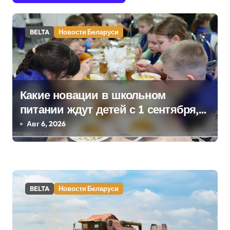
а
ц
BELTA
Новости Беларуси
и
я
п
Какие новации в школьном
питании ждут детей с 1 сентября,
о
рассказали в правительстве
Авг 6, 2026
з
а
п
BELTA
Новости Беларуси
и
с