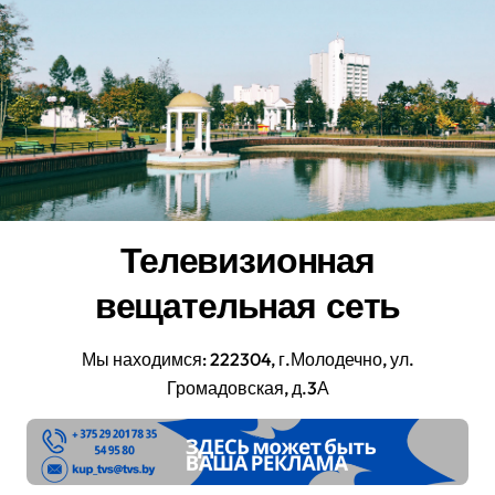
Перейти
к
содержанию
Телевизионная
вещательная сеть
Мы находимся: 222304, г.Молодечно, ул.
Громадовская, д.3А