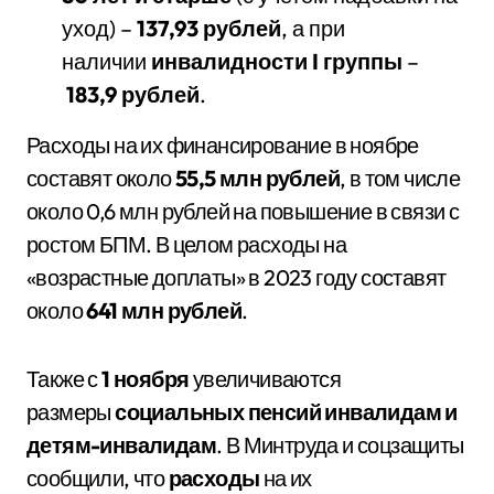
уход) –
137,93 руб
лей
, а при
наличии
инвалидности I группы
–
183,9 рублей
.
Расходы на их финансирование в ноябре
составят около
55,5 млн рублей
, в том числе
около 0,6 млн рублей на повышение в связи с
ростом БПМ. В целом расходы на
«возрастные доплаты» в 2023 году составят
около
641 млн рублей
.
Также с
1 ноября
увеличиваются
размеры
социальных пенсий инвалидам и
детям-инвалидам
. В Минтруда и соцзащиты
сообщили, что
расходы
на их