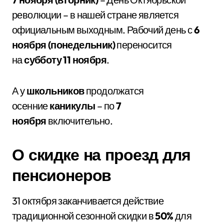
революции – в нашей стране является
официальным выходным. Рабочий день с
6
ноября (понедельник)
переносится
на
субботу 11 ноября
.
А у
школьников
продолжатся
осенние
каникулы
– по
7
ноября
включительно.
О скидке на проезд для
пенсионеров
31 октября заканчивается действие
традиционной сезонной скидки в
50%
для