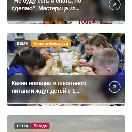
“Не буду есть и спать, но
сделаю”. Мастерица из
Молодечно о 50-
килограммовом каравае для
Дворца Независимости
BELTA
Новости Беларуси
Какие новации в школьном
питании ждут детей с 1
сентября, рассказали в
правительстве
BELTA
Погода