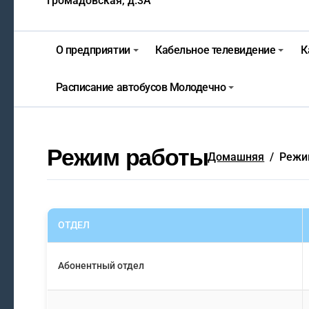
Громадовская, д.3А
На юге – зной, на севере – гра
О предприятии
Кабельное телевидение
К
Гороскоп на 6 августа
Молодечно. Новости время мес
Расписание автобусов Молодечно
Молодечно. Новости время мес
Режим работы
Домашняя
Режи
ОТДЕЛ
Абонентный отдел